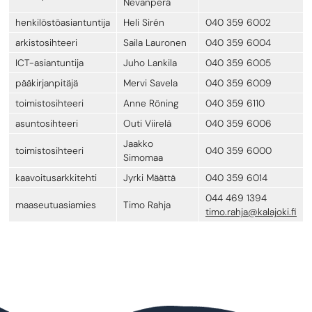
Nevanperä
henkilöstöasiantuntija
Heli Sirén
040 359 6002
arkistosihteeri
Saila Lauronen
040 359 6004
ICT-asiantuntija
Juho Lankila
040 359 6005
pääkirjanpitäjä
Mervi Savela
040 359 6009
toimistosihteeri
Anne Röning
040 359 6110
asuntosihteeri
Outi Viirelä
040 359 6006
Jaakko
toimistosihteeri
040 359 6000
Simomaa
kaavoitusarkkitehti
Jyrki Määttä
040 359 6014
044 469 1394
maaseutuasiamies
Timo Rahja
timo.rahja@kalajoki.fi