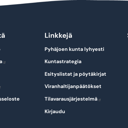
tä
Linkkejä
o
Pyhäjoen kunta lyhyesti
a
Kuntastrategia
Esityslistat ja pöytäkirjat
Viranhaltijanpäätökset
sseloste
Tilavarausjärjestelmä
Kirjaudu