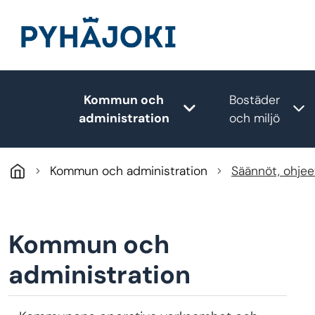
Hoppa till huvudinnehåll
Kommun och
Bostäder
Toggle submenu
T
administration
och miljö
Kommun och administration
Säännöt, ohjeet
Kommun och
administration