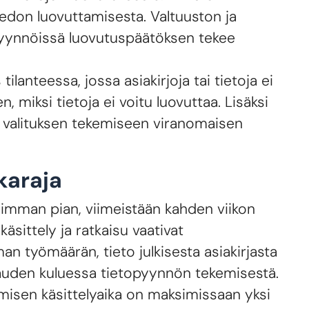
iedon luovuttamisesta. Valtuuston ja
opyynnöissä luovutuspäätöksen tekee
anteessa, jossa asiakirjoja tai tietoja ei
, miksi tietoja ei voitu luovuttaa. Lisäksi
ot valituksen tekemiseen viranomaisen
karaja
isimman pian, viimeistään kahden viikon
sittely ja ratkaisu vaativat
n työmäärän, tieto julkisesta asiakirjasta
kauden kuluessa tietopyynnön tekemisestä.
amisen käsittelyaika on maksimissaan yksi