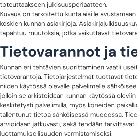
toteuttaakseen julkisuusperiaatteen.
Kuvaus on tarkoitettu kuntalaisille avustamaa
koskien kunnan asiakirjoja. Asiakirjajulkisuusk
tapahtuu muutoksia, jotka vaikuttavat tietovaran
Tietovarannot ja ti
Kunnan eri tehtävien suorittaminen vaatii useit
tietovarantoja. Tietojärjestelmät tuottavat tie
niiden käytössä olevalle palvelimelle sähköi
jolloin se arkistoidaan kunnan käytössä oleviin 
keskitetysti palvelimilla, myös koneiden paikallis
tallentunut tietoa sähköisessä muodossa. Tiedon
arvioidaan jatkuvasti, sekä tehdään tarvittavat
luottamuksellisuuden varmistamiseksi.