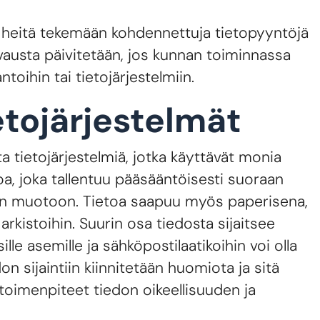
n heitä tekemään kohdennettuja tietopyyntöjä
uvausta päivitetään, jos kunnan toiminnassa
toihin tai tietojärjestelmiin.
etojärjestelmät
a tietojärjestelmiä, jotka käyttävät monia
toa, joka tallentuu pääsääntöisesti suoraan
seen muotoon. Tietoa saapuu myös paperisena,
arkistoihin. Suurin osa tiedosta sijaitsee
ille asemille ja sähköpostilaatikoihin voi olla
 sijaintiin kiinnitetään huomiota ja sitä
 toimenpiteet tiedon oikeellisuuden ja