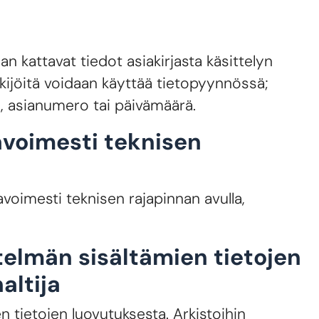
n kattavat tiedot asiakirjasta käsittelyn
kijöitä voidaan käyttää tietopyynnössä;
s, asianumero tai päivämäärä.
avoimesti teknisen
a avoimesti teknisen rajapinnan avulla,
stelmän sisältämien tietojen
altija
n tietojen luovutuksesta. Arkistoihin