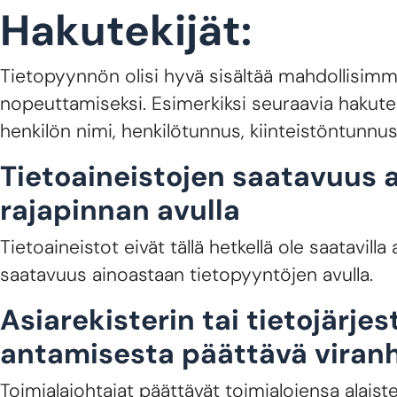
Hakutekijät:
Tietopyynnön olisi hyvä sisältää mahdollisimma
nopeuttamiseksi. Esimerkiksi seuraavia hakute
henkilön nimi, henkilötunnus, kiinteistöntunnu
Tietoaineistojen saatavuus 
rajapinnan avulla
Tietoaineistot eivät tällä hetkellä ole saatavill
saatavuus ainoastaan tietopyyntöjen avulla.
Asiarekisterin tai tietojärje
antamisesta päättävä viranh
Toimialajohtajat päättävät toimialojensa alaiste