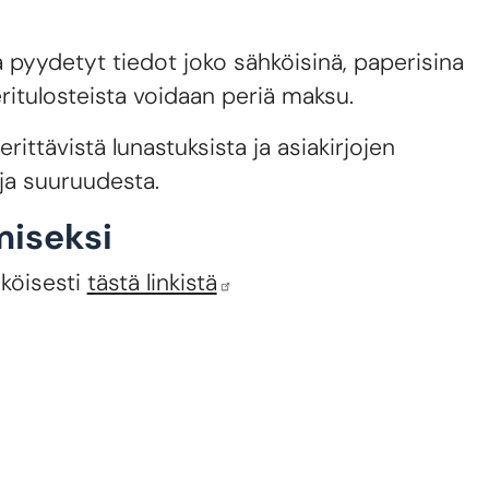
a pyydetyt tiedot joko sähköisinä, paperisina
peritulosteista voidaan periä maksu.
rittävistä lunastuksista ja asiakirjojen
ja suuruudesta.
miseksi
köisesti
tästä linkistä