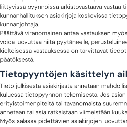
liittyvissä pyynnöissä arkistovastaava vastaa t
kunnanhallituksen asiakirjoja koskevissa tiet
kunnanjohtaja.
Päättävä viranomainen antaa vastauksen myös til
voida luovuttaa niitä pyytäneelle, perusteluineen
kielteisessä vastauksessa on tarvittavat tied
päätöksestä.
Tietopyyntöjen käsittelyn ai
Tieto julkisesta asiakirjasta annetaan mahdoll
kuluessa tietopyynnön tekemisestä. Jos asian kä
erityistoimenpiteitä tai tavanomaista suuremma
annetaan tai asia ratkaistaan viimeistään kuu
Myös salassa pidettävien asiakirjojen luovutt