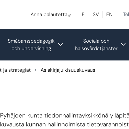
Te
Anna palautetta
FI
SV
EN
Småbarnspedagogik
Sociala och
oggle submenu
Toggle submenu
T
och undervisning
hälsovårdstjänster
 ja strategiat
Asiakirjajulkisuuskuvaus
Pyhäjoen kunta tiedonhallintayksikkönä ylläpit
kuvausta kunnan hallinnoimista tietovarannoista 