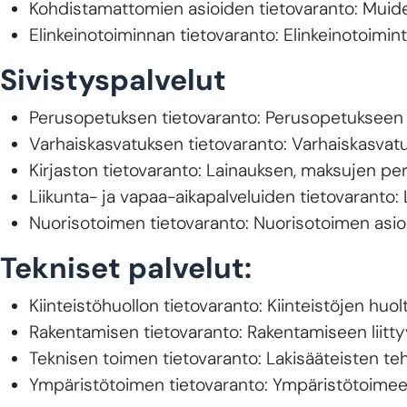
Kohdistamattomien asioiden tietovaranto: Muiden
Elinkeinotoiminnan tietovaranto: Elinkeinotoimint
Sivistyspalvelut
Perusopetuksen tietovaranto: Perusopetukseen 
Varhaiskasvatuksen tietovaranto: Varhaiskasvatuk
Kirjaston tietovaranto: Lainauksen, maksujen peri
Liikunta- ja vapaa-aikapalveluiden tietovaranto: L
Nuorisotoimen tietovaranto: Nuorisotoimen asioih
Tekniset palvelut:
Kiinteistöhuollon tietovaranto: Kiinteistöjen huolt
Rakentamisen tietovaranto: Rakentamiseen liitty
Teknisen toimen tietovaranto: Lakisääteisten teh
Ympäristötoimen tietovaranto: Ympäristötoimeen 