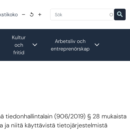
kstikoko
Kultur
Arbetsliv och
oggle submenu
Toggle submenu
Toggle subm
och
entreprenörskap
fritid
ää tiedonhallintalain (906/2019) § 28 mukaista
ja niitä käyttävistä tietojärjestelmistä