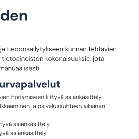
iden
toja tiedonsäilytykseen kunnan tehtävien
tietoaineiston kokonaisuuksia, jota
manuaalisesti.
turvapalvelut
vien hoitamiseen liittyvä asiankäsittely
alkkaaminen ja palvelussuhteen aikainen
ttyvä asiankäsittely
tyvä asiankäsittely