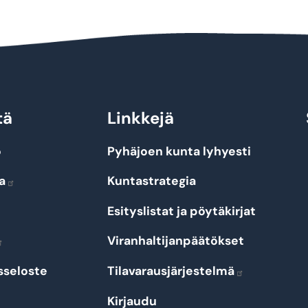
tä
Linkkejä
o
Pyhäjoen kunta lyhyesti
a
Kuntastrategia
Esityslistat ja pöytäkirjat
Viranhaltijanpäätökset
sseloste
Tilavarausjärjestelmä
Kirjaudu