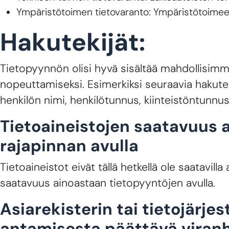
Ympäristötoimen tietovaranto: Ympäristötoimeen 
Hakutekijät:
Tietopyynnön olisi hyvä sisältää mahdollisimma
nopeuttamiseksi. Esimerkiksi seuraavia hakute
henkilön nimi, henkilötunnus, kiinteistöntunnu
Tietoaineistojen saatavuus 
rajapinnan avulla
Tietoaineistot eivät tällä hetkellä ole saatavill
saatavuus ainoastaan tietopyyntöjen avulla.
Asiarekisterin tai tietojärje
antamisesta päättävä viranh