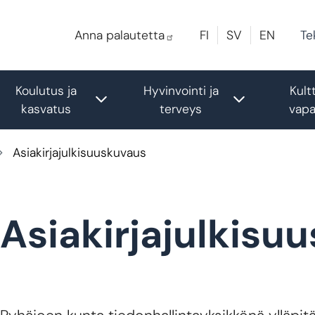
Te
Anna palautetta
FI
SV
EN
Koulutus ja
Hyvinvointi ja
Kultt
gle submenu
Toggle submenu
Toggle sub
kasvatus
terveys
vapa
Asiakirjajulkisuuskuvaus
Asiakirjajulkisu