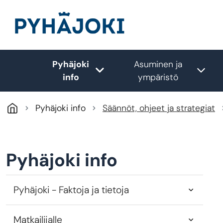
Hyppää pääsisältöön
Pyhäjoki
Asuminen ja
Toggle submenu
Tog
info
ympäristö
Pyhäjoki info
Säännöt, ohjeet ja strategiat
Pyhäjoki info
Pyhäjoki - Faktoja ja tietoja
Matkailijalle