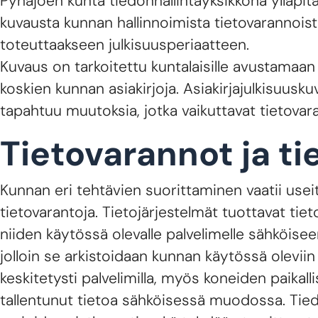
Pyhäjoen kunta tiedonhallintayksikkönä ylläpit
kuvausta kunnan hallinnoimista tietovarannoista 
toteuttaakseen julkisuusperiaatteen.
Kuvaus on tarkoitettu kuntalaisille avustamaa
koskien kunnan asiakirjoja. Asiakirjajulkisuusk
tapahtuu muutoksia, jotka vaikuttavat tietovaran
Tietovarannot ja ti
Kunnan eri tehtävien suorittaminen vaatii useit
tietovarantoja. Tietojärjestelmät tuottavat tie
niiden käytössä olevalle palvelimelle sähköi
jolloin se arkistoidaan kunnan käytössä oleviin 
keskitetysti palvelimilla, myös koneiden paikallis
tallentunut tietoa sähköisessä muodossa. Tiedon