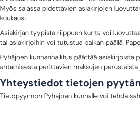
Myös salassa pidettävien asiakirjojen luovutt
kuukausi.
Asiakirjan tyypistä riippuen kunta voi luovutta
tai asiakirjoihin voi tutustua paikan päällä. Pa
Pyhäjoen kunnanhallitus päättää asiakirjoista pe
antamisesta perittävien maksujen perusteista 
Yhteystiedot tietojen pyytä
Tietopyynnön Pyhäjoen kunnalle voi tehdä säh