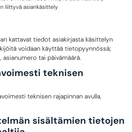
liittyvä asiankäsittely
n kattavat tiedot asiakirjasta käsittelyn
kijöitä voidaan käyttää tietopyynnössä;
s, asianumero tai päivämäärä.
avoimesti teknisen
a avoimesti teknisen rajapinnan avulla,
stelmän sisältämien tietojen
altija