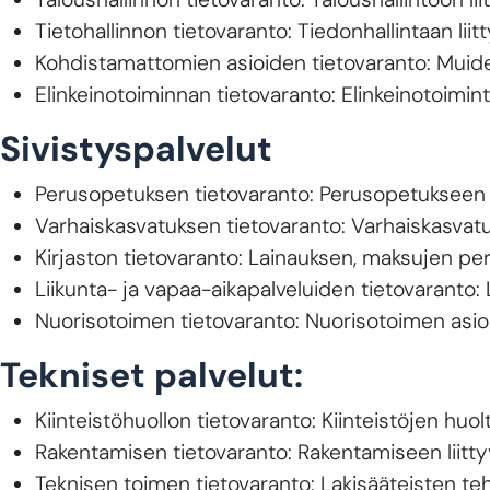
Tietohallinnon tietovaranto: Tiedonhallintaan liit
Kohdistamattomien asioiden tietovaranto: Muiden
Elinkeinotoiminnan tietovaranto: Elinkeinotoimint
Sivistyspalvelut
Perusopetuksen tietovaranto: Perusopetukseen 
Varhaiskasvatuksen tietovaranto: Varhaiskasvatuk
Kirjaston tietovaranto: Lainauksen, maksujen peri
Liikunta- ja vapaa-aikapalveluiden tietovaranto: L
Nuorisotoimen tietovaranto: Nuorisotoimen asioih
Tekniset palvelut:
Kiinteistöhuollon tietovaranto: Kiinteistöjen huolt
Rakentamisen tietovaranto: Rakentamiseen liitty
Teknisen toimen tietovaranto: Lakisääteisten teh