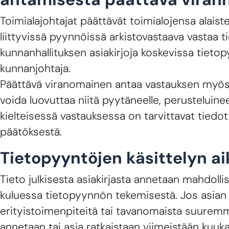
Toimialajohtajat päättävät toimialojensa alaiste
liittyvissä pyynnöissä arkistovastaava vastaa t
kunnanhallituksen asiakirjoja koskevissa tiet
kunnanjohtaja.
Päättävä viranomainen antaa vastauksen myös til
voida luovuttaa niitä pyytäneelle, perusteluineen
kielteisessä vastauksessa on tarvittavat tied
päätöksestä.
Tietopyyntöjen käsittelyn ai
Tieto julkisesta asiakirjasta annetaan mahdoll
kuluessa tietopyynnön tekemisestä. Jos asian kä
erityistoimenpiteitä tai tavanomaista suuremma
annetaan tai asia ratkaistaan viimeistään kuu