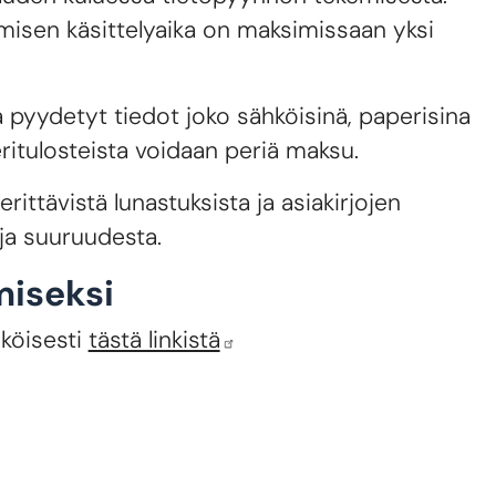
amisen käsittelyaika on maksimissaan yksi
a pyydetyt tiedot joko sähköisinä, paperisina
peritulosteista voidaan periä maksu.
rittävistä lunastuksista ja asiakirjojen
ja suuruudesta.
miseksi
köisesti
tästä linkistä