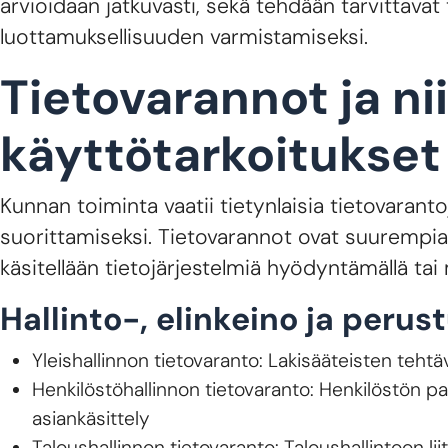
arvioidaan jatkuvasti, sekä tehdään tarvittavat
luottamuksellisuuden varmistamiseksi.
Tietovarannot ja ni
käyttötarkoitukset
Kunnan toiminta vaatii tietynlaisia tietovaran
suorittamiseksi. Tietovarannot ovat suurempia 
käsitellään tietojärjestelmiä hyödyntämällä tai 
Hallinto-, elinkeino ja perus
Yleishallinnon tietovaranto: Lakisääteisten tehtä
Henkilöstöhallinnon tietovaranto: Henkilöstön p
asiankäsittely
Taloushallinnon tietovaranto: Taloushallintoon lii