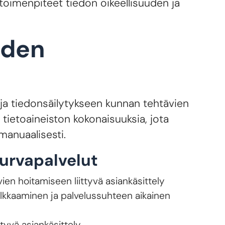
 toimenpiteet tiedon oikeellisuuden ja
iden
toja tiedonsäilytykseen kunnan tehtävien
tietoaineiston kokonaisuuksia, jota
manuaalisesti.
turvapalvelut
vien hoitamiseen liittyvä asiankäsittely
alkkaaminen ja palvelussuhteen aikainen
ttyvä asiankäsittely