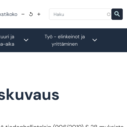
kstikoko
uuri ja
Työ - elinkeinot ja
menu
Toggle submenu
Toggle subm
a-aika
yrittäminen
uskuvaus