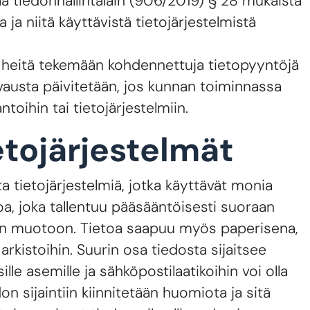
ää tiedonhallintalain (906/2019) § 28 mukaista
ja niitä käyttävistä tietojärjestelmistä
n heitä tekemään kohdennettuja tietopyyntöjä
uvausta päivitetään, jos kunnan toiminnassa
toihin tai tietojärjestelmiin.
etojärjestelmät
a tietojärjestelmiä, jotka käyttävät monia
toa, joka tallentuu pääsääntöisesti suoraan
seen muotoon. Tietoa saapuu myös paperisena,
arkistoihin. Suurin osa tiedosta sijaitsee
ille asemille ja sähköpostilaatikoihin voi olla
 sijaintiin kiinnitetään huomiota ja sitä