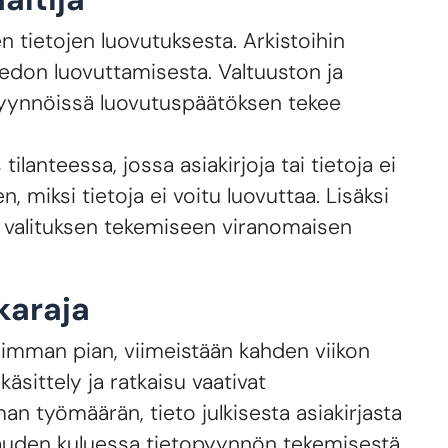
n tietojen luovutuksesta. Arkistoihin
iedon luovuttamisesta. Valtuuston ja
opyynnöissä luovutuspäätöksen tekee
anteessa, jossa asiakirjoja tai tietoja ei
, miksi tietoja ei voitu luovuttaa. Lisäksi
ot valituksen tekemiseen viranomaisen
karaja
isimman pian, viimeistään kahden viikon
sittely ja ratkaisu vaativat
n työmäärän, tieto julkisesta asiakirjasta
kauden kuluessa tietopyynnön tekemisestä.