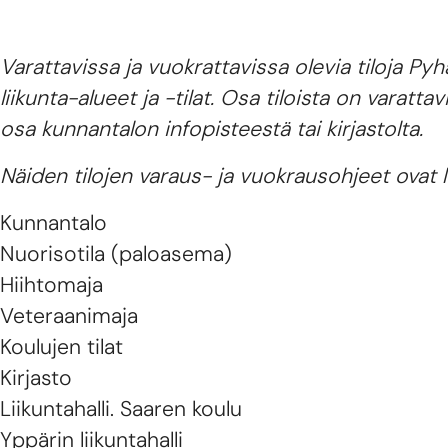
Varattavissa ja vuokrattavissa olevia tiloja P
liikunta-alueet ja -tilat. Osa tiloista on varatt
osa kunnantalon infopisteestä tai kirjastolta.
Näiden tilojen varaus- ja vuokrausohjeet ovat l
Kunnantalo
Nuorisotila (paloasema)
Hiihtomaja
Veteraanimaja
Koulujen tilat
Kirjasto
Liikuntahalli. Saaren koulu
Yppärin liikuntahalli