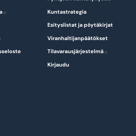
a
Kuntastrategia
Esityslistat ja pöytäkirjat
Viranhaltijanpäätökset
sseloste
Tilavarausjärjestelmä
Kirjaudu