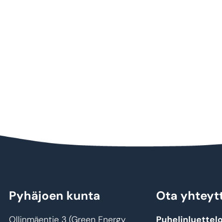
Pyhäjoen kunta
Ota yhteyt
Ollinmäentie 3 (Green Energy
Puhelinluettel