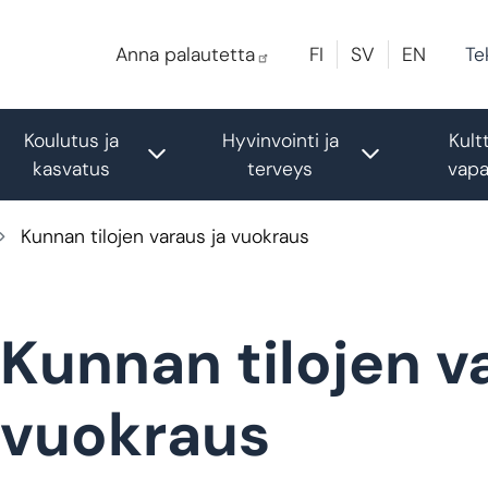
Te
Anna palautetta
FI
SV
EN
Koulutus ja
Hyvinvointi ja
Kultt
gle submenu
Toggle submenu
Toggle sub
kasvatus
terveys
vapa
Kunnan tilojen varaus ja vuokraus
Kunnan tilojen v
vuokraus