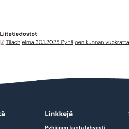
Liitetiedostot
Tilaohjelma 30.1.2025 Pyhäjoen kunnan vuokrattav
tä
Linkkejä
o
Pyhäjoen kunta lyhyesti