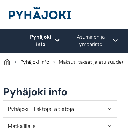
Hyppää pääsisältöön
Pyhäjoki
Asuminen ja
Toggle submenu
Tog
info
ympäristö
Pyhäjoki info
Maksut, taksat ja etuisuudet
Pyhäjoki info
Pyhäjoki - Faktoja ja tietoja
Matkailijalle