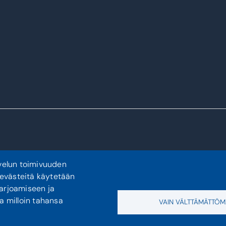
velun toimivuuden
 evästeitä käytetään
tarjoamiseen ja
a milloin tahansa
VAIN VÄLTTÄMÄTTÖM