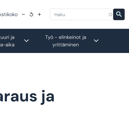
kstikoko
uuri ja
Työ - elinkeinot ja
menu
Toggle submenu
Toggle subm
a-aika
yrittäminen
araus ja