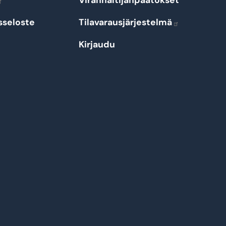
Viranhaltijanpäätökset
sseloste
Tilavarausjärjestelmä
Kirjaudu