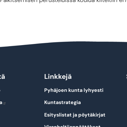
Palkitsemisen perusteluissa koulua kiiteltiin erit
tä
Linkkejä
o
Pyhäjoen kunta lyhyesti
a
Kuntastrategia
Esityslistat ja pöytäkirjat