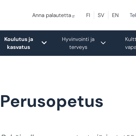
Te
Anna palautetta
FI
SV
EN
Koulutus ja
Hyvinvointi ja
Kult
le submenu
Toggle submenu
Toggle sub
kasvatus
terveys
vapa
Perusopetus