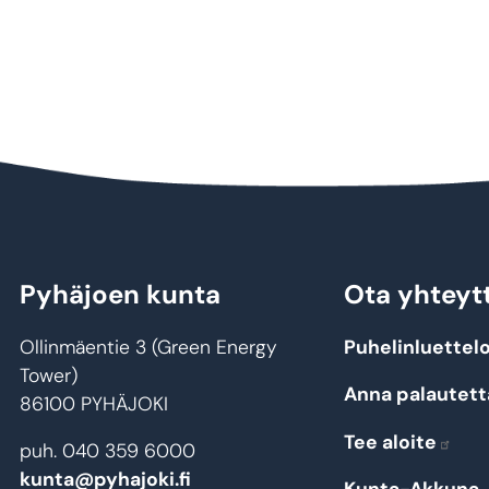
Pyhäjoen kunta
Ota yhteyt
Ollinmäentie 3 (Green Energy
Puhelinluettel
Tower)
Anna palautett
86100 PYHÄJOKI
Tee aloite
puh. 040 359 6000
kunta@pyhajoki.fi