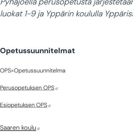
Pyhäjoella perusopetusta järjestetää
luokat 1-9 ja Yppärin koululla Yppäris
Opetussuunnitelmat
OPS=Opetussuunnitelma
Perusopetuksen OPS
Esiopetuksen OPS
Saaren koulu