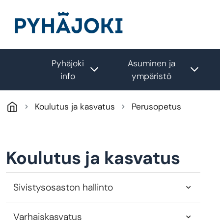
Hyppää pääsisältöön
Pyhäjoki
Asuminen ja
Toggle submenu
Togg
info
ympäristö
Koulutus ja kasvatus
Perusopetus
Koulutus ja kasvatus
Sivistysosaston hallinto
Varhaiskasvatus