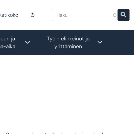
kstikoko
tuuri ja
Työ - elinkeinot ja
menu
Toggle submenu
Toggle subm
a-aika
yrittäminen