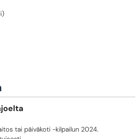
i)
a
joelta
tos tai päiväkoti -kilpailun 2024.