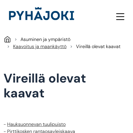
Hyppää pääsisältöön
Asuminen ja ympäristö
Kaavoitus ja maankäyttö
Vireillä olevat kaavat
Vireillä olevat
kaavat
-
Hauksuonnevan tuulipuisto
-
Pirttikosken rantaosayleiskaava