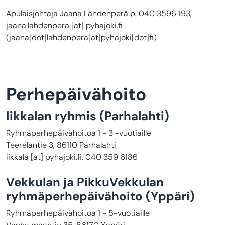
Apulaisjohtaja Jaana Lahdenperä p. 040 3596 193,
jaana.lahdenpera
[at]
pyhajoki.fi
(
jaana[dot]lahdenpera[at]pyhajoki[dot]fi
)
Perhepäivähoito
Iikkalan ryhmis
(Parhalahti)
Ryhmäperhepäivähoitoa 1 - 3 -vuotiaille
Teereläntie 3, 86110 Parhalahti
iikkala
[at]
pyhajoki.fi
, 040 359 6186
Vekkulan ja PikkuVekkulan
ryhmäperhepäivähoito
(Yppäri)
Ryhmäperhepäivähoitoa 1 - 5-vuotiaille