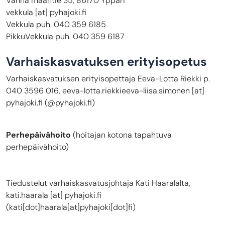
Vanha maantie 35, 86170 Yppäri
vekkula
[at]
pyhajoki.fi
Vekkula puh. 040 359 6185
PikkuVekkula puh. 040 359 6187
Varhaiskasvatuksen erityisopetus
Varhaiskasvatuksen erityisopettaja Eeva-Lotta Riekki p.
040 3596 016, eeva-lotta.riekki
eeva-liisa.simonen
[at]
pyhajoki.fi
(
@pyhajoki.fi
)
Perhepäivähoito
(hoitajan kotona tapahtuva
perhepäivähoito)
Tiedustelut varhaiskasvatusjohtaja Kati Haaralalta,
kati.haarala
[at]
pyhajoki.fi
(kati[dot]haarala[at]pyhajoki[dot]fi)