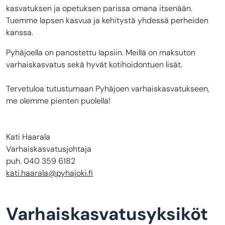
kasvatuksen ja opetuksen parissa omana itsenään.
Tuemme lapsen kasvua ja kehitystä yhdessä perheiden
kanssa.
Pyhäjoella on panostettu lapsiin. Meillä on maksuton
varhaiskasvatus sekä hyvät kotihoidontuen lisät.
Tervetuloa tutustumaan Pyhäjoen varhaiskasvatukseen,
me olemme pienten puolella!
Kati Haarala
Varhaiskasvatusjohtaja
puh. 040 359 6182
kati.haarala@pyhajoki.fi
Varhaiskasvatusyksiköt