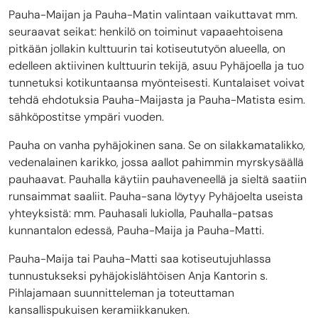
Pauha-Maijan ja Pauha-Matin valintaan vaikuttavat mm.
seuraavat seikat: henkilö on toiminut vapaaehtoisena
pitkään jollakin kulttuurin tai kotiseututyön alueella, on
edelleen aktiivinen kulttuurin tekijä, asuu Pyhäjoella ja tuo
tunnetuksi kotikuntaansa myönteisesti. Kuntalaiset voivat
tehdä ehdotuksia Pauha-Maijasta ja Pauha-Matista esim.
sähköpostitse ympäri vuoden.
Pauha on vanha pyhäjokinen sana. Se on silakkamatalikko,
vedenalainen karikko, jossa aallot pahimmin myrskysäällä
pauhaavat. Pauhalla käytiin pauhaveneellä ja sieltä saatiin
runsaimmat saaliit. Pauha-sana löytyy Pyhäjoelta useista
yhteyksistä: mm. Pauhasali lukiolla, Pauhalla-patsas
kunnantalon edessä, Pauha-Maija ja Pauha-Matti.
Pauha-Maija tai Pauha-Matti saa kotiseutujuhlassa
tunnustukseksi pyhäjokislähtöisen Anja Kantorin s.
Pihlajamaan suunnitteleman ja toteuttaman
kansallispukuisen keramiikkanuken.