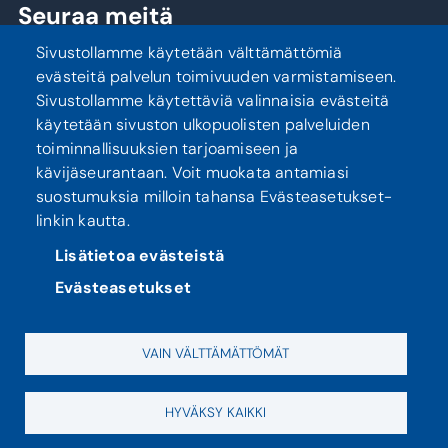
Seuraa meitä
Sivustollamme käytetään välttämättömiä
evästeitä palvelun toimivuuden varmistamiseen.
Sivustollamme käytettäviä valinnaisia evästeitä
käytetään sivuston ulkopuolisten palveluiden
toiminnallisuuksien tarjoamiseen ja
kävijäseurantaan. Voit muokata antamiasi
suostumuksia milloin tahansa Evästeasetukset-
linkin kautta.
Tietosuoja
Saavutettavuusseloste
Lisätietoa evästeistä
Evästeasetukset
VAIN VÄLTTÄMÄTTÖMÄT
HYVÄKSY KAIKKI
Evästeasetukset