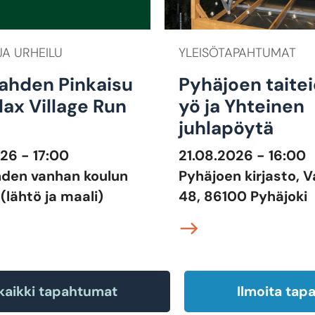
JA URHEILU
YLEISÖTAPAHTUMAT
ahden Pinkaisu
Pyhäjoen taite
lax Village Run
yö ja Yhteinen
juhlapöytä
26 - 17:00
21.08.2026 - 16:00
hden vanhan koulun
Pyhäjoen kirjasto, 
 (lähtö ja maali)
48, 86100 Pyhäjoki
kaikki tapahtumat
Ilmoita ta