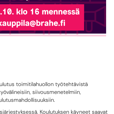
lutus toimitilahuollon työtehtävistä
työvälineisiin, siivousmenetelmiin,
oulutusmahdollisuuksiin.
sjärjestyksessä. Koulutuksen käyneet saavat