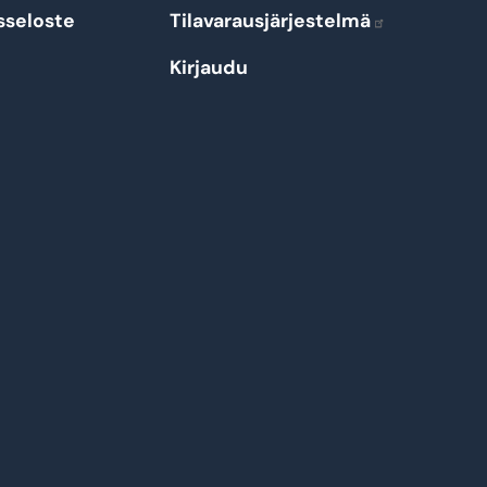
sseloste
Tilavarausjärjestelmä
Kirjaudu