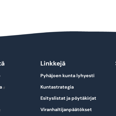
tä
Linkkejä
o
Pyhäjoen kunta lyhyesti
a
Kuntastrategia
Esityslistat ja pöytäkirjat
Viranhaltijanpäätökset