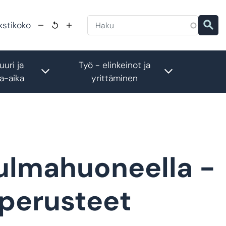
kstikoko
uuri ja
Työ - elinkeinot ja
menu
Toggle submenu
Toggle subm
a-aika
yrittäminen
ulmahuoneella -
 perusteet