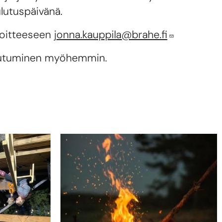
ulutuspäivänä.
soitteeseen
jonna.kauppila@brahe.fi
ttautuminen myöhemmin.