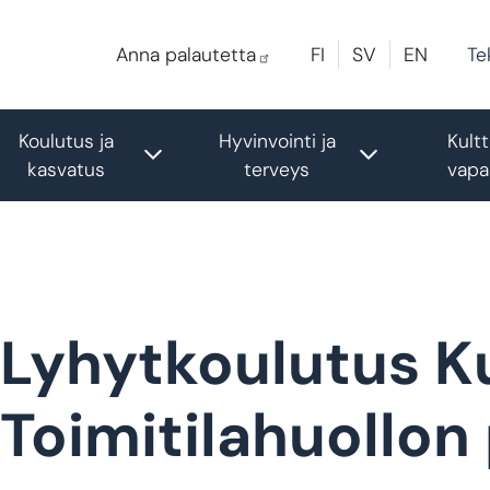
Te
Anna palautetta
FI
SV
EN
Koulutus ja
Hyvinvointi ja
Kultt
le submenu
Toggle submenu
Toggle sub
kasvatus
terveys
vapa
Lyhytkoulutus K
Toimitilahuollon