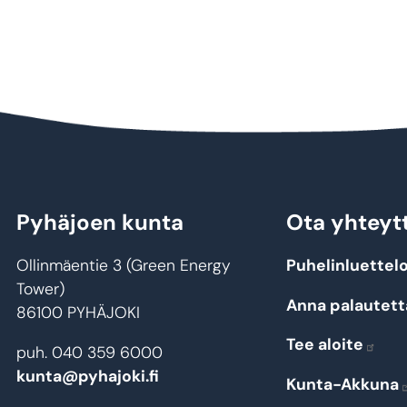
Pyhäjoen kunta
Ota yhteyt
Ollinmäentie 3 (Green Energy
Puhelinluettel
Tower)
Anna palautett
86100 PYHÄJOKI
Tee aloite
puh. 040 359 6000
kunta@pyhajoki.fi
Kunta-Akkuna