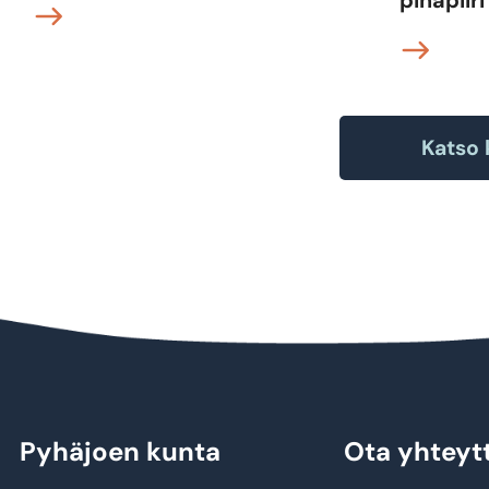
Katso 
Pyhäjoen kunta
Ota yhteyt