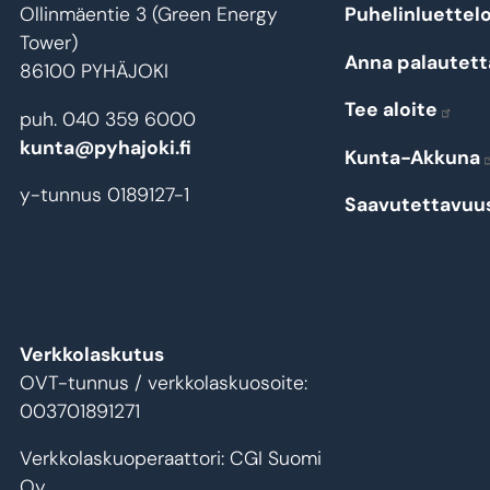
Ollinmäentie 3 (Green Energy
Puhelinluettel
Tower)
Anna palautett
86100 PYHÄJOKI
Tee aloite
puh. 040 359 6000
kunta@pyhajoki.fi
Kunta-Akkuna
y-tunnus 0189127-1
Saavutettavuu
Verkkolaskutus
OVT-tunnus / verkkolaskuosoite:
003701891271
Verkkolaskuoperaattori: CGI Suomi
Oy