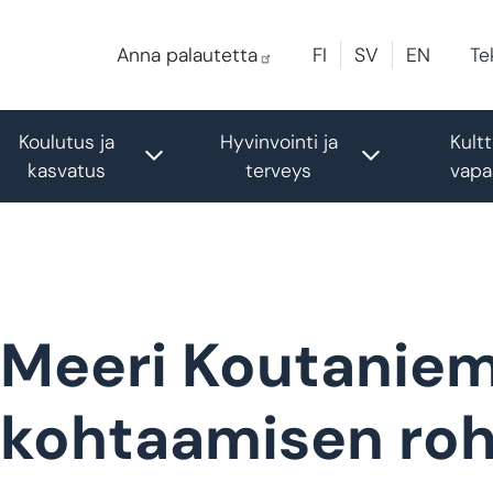
Te
Anna palautetta
FI
SV
EN
Koulutus ja
Hyvinvointi ja
Kultt
le submenu
Toggle submenu
Toggle sub
kasvatus
terveys
vapa
Meeri Koutaniem
kohtaamisen ro