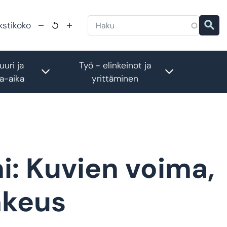
kstikoko
uuri ja
Työ - elinkeinot ja
menu
Toggle submenu
Toggle subm
a-aika
yrittäminen
i: Kuvien voima,
hkeus