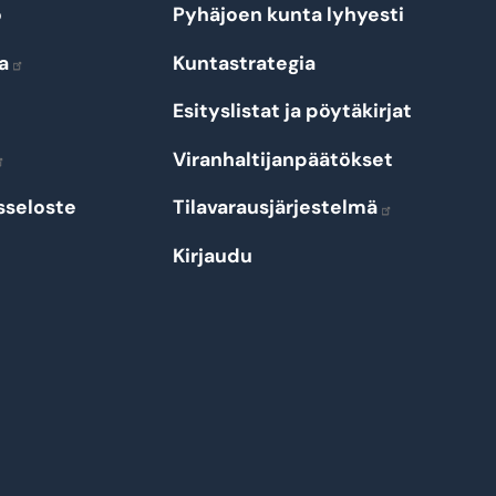
o
Pyhäjoen kunta lyhyesti
a
Kuntastrategia
Esityslistat ja pöytäkirjat
Viranhaltijanpäätökset
sseloste
Tilavarausjärjestelmä
Kirjaudu