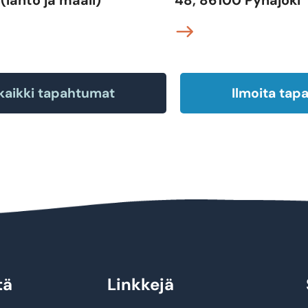
kaikki tapahtumat
Ilmoita ta
tä
Linkkejä