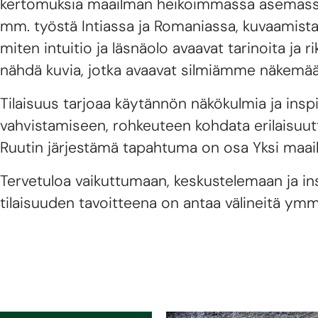
kertomuksia maailman heikoimmassa asemassa 
mm. työstä Intiassa ja Romaniassa, kuvaamistaa
miten intuitio ja läsnäolo avaavat tarinoita ja ri
nähdä kuvia, jotka avaavat silmiämme näkemä
Tilaisuus tarjoaa käytännön näkökulmia ja insp
vahvistamiseen, rohkeuteen kohdata erilaisuut
Ruutin järjestämä tapahtuma on osa Yksi maai
Tervetuloa vaikuttumaan, keskustelemaan ja 
tilaisuuden tavoitteena on antaa välineitä ymm