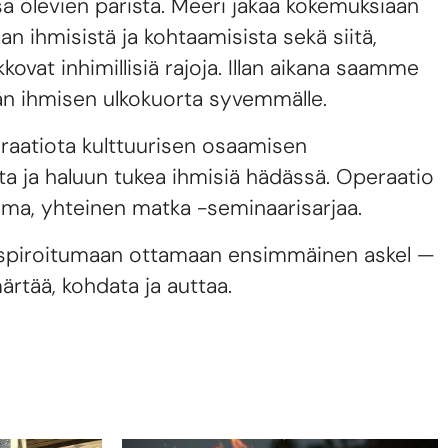
olevien parista. Meeri jakaa kokemuksiaan
n ihmisistä ja kohtaamisista sekä siitä,
kkovat inhimillisiä rajoja. Illan aikana saamme
än ihmisen ulkokuorta syvemmälle.
iraatiota kulttuurisen osaamisen
ta ja haluun tukea ihmisiä hädässä. Operaatio
lma, yhteinen matka -seminaarisarjaa.
inspiroitumaan ottamaan ensimmäinen askel —
ärtää, kohdata ja auttaa.