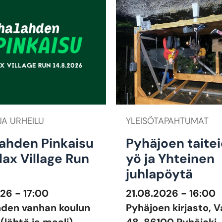
JA URHEILU
YLEISÖTAPAHTUMAT
ahden Pinkaisu
Pyhäjoen taite
lax Village Run
yö ja Yhteinen
juhlapöytä
26 - 17:00
21.08.2026 - 16:00
hden vanhan koulun
Pyhäjoen kirjasto, 
 (lähtö ja maali)
48, 86100 Pyhäjoki