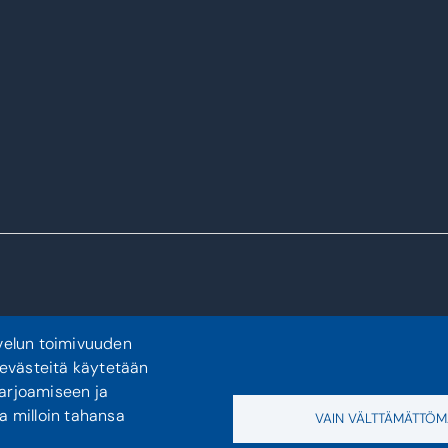
velun toimivuuden
 evästeitä käytetään
tarjoamiseen ja
a milloin tahansa
VAIN VÄLTTÄMÄTTÖM