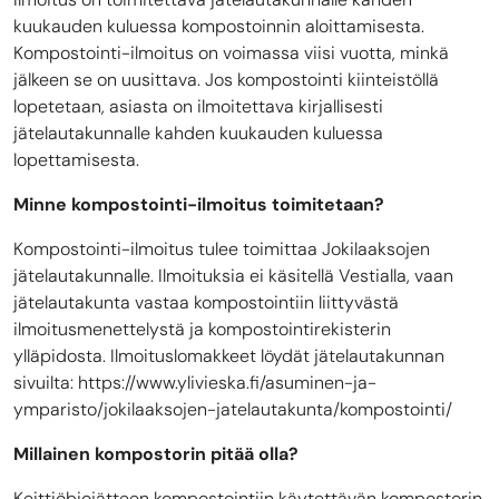
kuukauden kuluessa kompostoinnin aloittamisesta.
Kompostointi-ilmoitus on voimassa viisi vuotta, minkä
jälkeen se on uusittava. Jos kompostointi kiinteistöllä
lopetetaan, asiasta on ilmoitettava kirjallisesti
jätelautakunnalle kahden kuukauden kuluessa
lopettamisesta.
Minne kompostointi-ilmoitus toimitetaan?
Kompostointi-ilmoitus tulee toimittaa Jokilaaksojen
jätelautakunnalle. Ilmoituksia ei käsitellä Vestialla, vaan
jätelautakunta vastaa kompostointiin liittyvästä
ilmoitusmenettelystä ja kompostointirekisterin
ylläpidosta. Ilmoituslomakkeet löydät jätelautakunnan
sivuilta: https://www.ylivieska.fi/asuminen-ja-
ymparisto/jokilaaksojen-jatelautakunta/kompostointi/
Millainen kompostorin pitää olla?
Keittiöbiojätteen kompostointiin käytettävän kompostorin