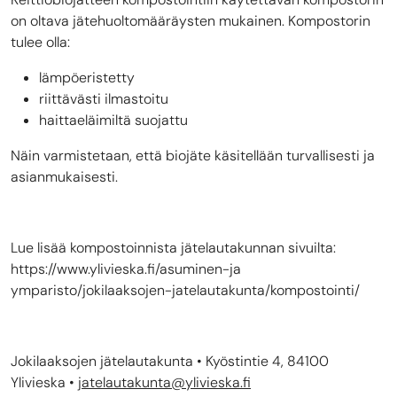
on oltava jätehuoltomääräysten mukainen. Kompostorin
tulee olla:
lämpöeristetty
riittävästi ilmastoitu
haittaeläimiltä suojattu
Näin varmistetaan, että biojäte käsitellään turvallisesti ja
asianmukaisesti.
Lue lisää kompostoinnista jätelautakunnan sivuilta:
https://www.ylivieska.fi/asuminen-ja
ymparisto/jokilaaksojen-jatelautakunta/kompostointi/
Jokilaaksojen jätelautakunta • Kyöstintie 4, 84100
Ylivieska •
jatelautakunta@ylivieska.fi