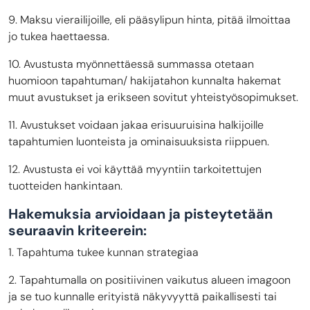
9. Maksu vierailijoille, eli pääsylipun hinta, pitää ilmoittaa
jo tukea haettaessa.
10. Avustusta myönnettäessä summassa otetaan
huomioon tapahtuman/ hakijatahon kunnalta hakemat
muut avustukset ja erikseen sovitut yhteistyösopimukset.
11. Avustukset voidaan jakaa erisuuruisina halkijoille
tapahtumien luonteista ja ominaisuuksista riippuen.
12. Avustusta ei voi käyttää myyntiin tarkoitettujen
tuotteiden hankintaan.
Hakemuksia arvioidaan ja pisteytetään
seuraavin kriteerein:
1. Tapahtuma tukee kunnan strategiaa
2. Tapahtumalla on positiivinen vaikutus alueen imagoon
ja se tuo kunnalle erityistä näkyvyyttä paikallisesti tai