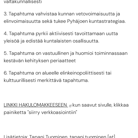
valtakunnallisesti
3. Tapahtuma vahvistaa kunnan vetovoimaisuutta ja
elinvoimaisuutta sekä tukee Pyhäjoen kuntastrategiaa.
4. Tapahtuma pyrkii aktiivisesti tavoittamaan uutta
yleisöä ja edistää kuntalaisten osallisuutta.
5. Tapahtuma on vastuullinen ja huomioi toiminnassaan
kestävän kehityksen periaatteet
6. Tapahtuma on alueelle elinkeinopoliittisesti tai
kulttuurillisesti merkittävä tapahtuma.
LINKKI HAKULOMAKKEESEEN
kun saavut sivulle, klikkaa
painiketta "siirry verkkoasiointiin"
Lisätietoja: Tapani Tuominen,
tapani.tuominen
[at]