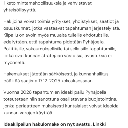
liiketoimintamahdollisuuksia ja vahvistavat
yhteisöllisyyttä.
Hakijoina voivat toimia yritykset, yhdistykset, säätiöt ja
osuuskunnat, jotka vastaavat tapahtuman järjestelyistä.
Kilpailu on avoin myös muualta tulleille ehdotuksille,
edellyttäen, että tapahtuma pidetään Pyhäjoella.
Poliittisille, vakaumuksellisille tai sellaisille tapahtumille,
jotka ovat kunnan strategian vastaisia, avustuksia ei
myönnetä.
Hakemukset jätetään sähköisesti, ja kunnanhallitus
päättää saajista 17.12. 2025 kokouksessaan.
Vuonna 2026 tapahtumien ideakilpailu Pyhäjoella
toteutetaan niin sanottuna osallistavana budjetointina,
jonka periaatteen mukaisesti kuntalaiset voivat ideoida
kunnan varojen käyttöä.
Ideakilpailun hakulomake on nyt avattu. Linkki