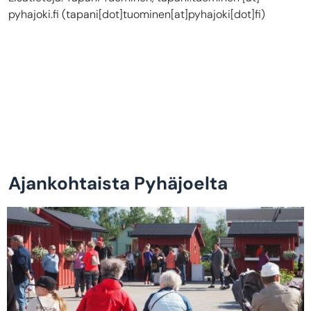
pyhajoki.fi
(tapani[dot]tuominen[at]pyhajoki[dot]fi)
Ajankohtaista Pyhäjoelta