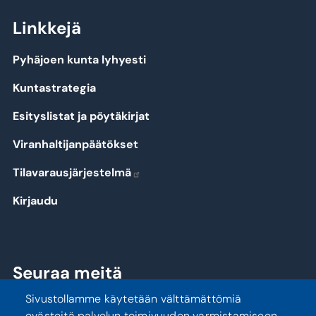
Linkkejä
Pyhäjoen kunta lyhyesti
Kuntastrategia
Esityslistat ja pöytäkirjat
Viranhaltijanpäätökset
Tilavarausjärjestelmä
Kirjaudu
Seuraa meitä
Sivustollamme käytetään välttämättömiä
evästeitä palvelun toimivuuden varmistamiseen.