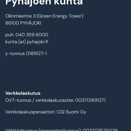
Pyhäjoen kunta
Ollinmäentie 3 (Green Energy Tower)
86100 PYHÄJOKI
puh. 040 359 6000
kunta
[at]
pyhajoki.fi
y-tunnus 0189127-1
Verkkolaskutus
OVT-tunnus / verkkolaskuosoite: 003701891271
Verkkolaskuoperaattori: CGI Suomi Oy
Välittäjätunnus (operaattoritunnus): 003703575029