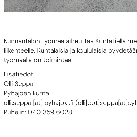
Kunnantalon työmaa aiheuttaa Kuntatiellä merk
liikenteelle. Kuntalaisia ja koululaisia pyydetä
työmaalla on toimintaa.
Lisätiedot:
Olli Seppä
Pyhäjoen kunta
olli.seppa
[at]
pyhajoki.fi
(olli[dot]seppa[at]pyh
Puhelin: 040 359 6028