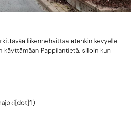
ittävää liikennehaittaa etenkin kevyelle
än käyttämään Pappilantietä, silloin kun
ajoki[dot]fi)