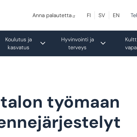
Te
Anna palautetta
FI
SV
EN
Koulutus ja
Hyvinvointi ja
Kultt
le submenu
Toggle submenu
Toggle sub
kasvatus
terveys
vapa
ntalon työmaan
ennejärjestelyt