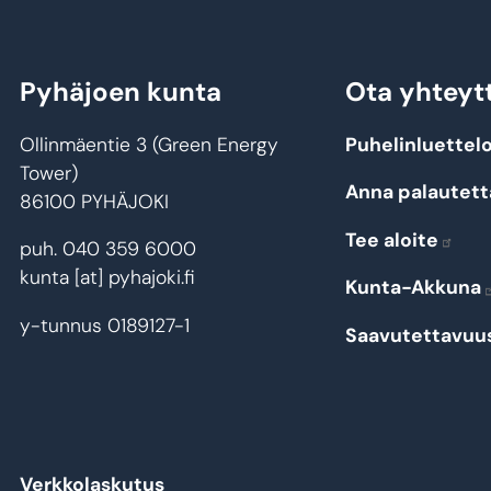
Pyhäjoen kunta
Ota yhteyt
Ollinmäentie 3 (Green Energy
Puhelinluettel
Tower)
Anna palautett
86100 PYHÄJOKI
Tee aloite
puh. 040 359 6000
kunta
[at]
pyhajoki.fi
Kunta-Akkuna
y-tunnus 0189127-1
Saavutettavuu
Verkkolaskutus