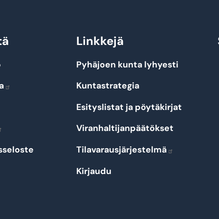
tä
Linkkejä
o
Pyhäjoen kunta lyhyesti
a
Kuntastrategia
Esityslistat ja pöytäkirjat
Viranhaltijanpäätökset
sseloste
Tilavarausjärjestelmä
Kirjaudu