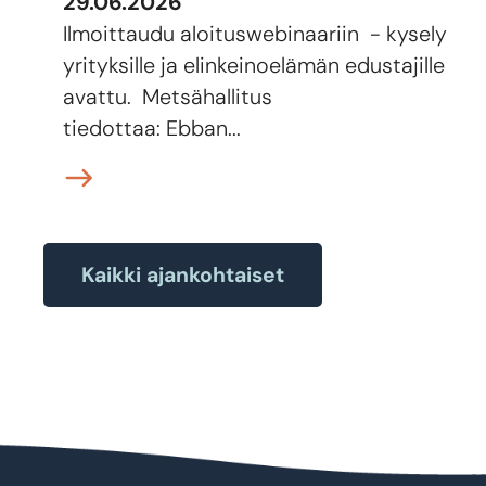
29.06.2026
Ilmoittaudu aloituswebinaariin - kysely
yrityksille ja elinkeinoelämän edustajille
avattu. Metsähallitus
tiedottaa: Ebban...
Kaikki ajankohtaiset