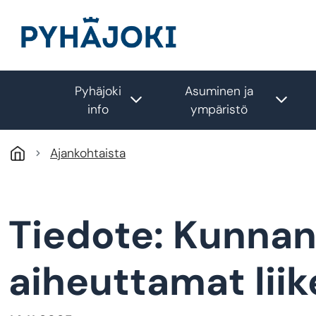
Hyppää pääsisältöön
Pyhäjoki
Asuminen ja
Toggle submenu
Togg
info
ympäristö
Ajankohtaista
Tiedote: Kunna
aiheuttamat liik