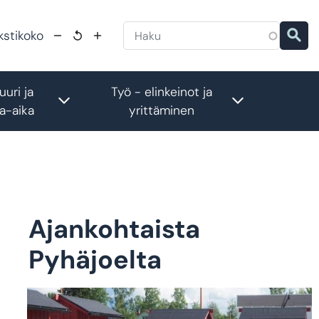
kstikoko
uuri ja
Työ - elinkeinot ja
menu
Toggle submenu
Toggle subm
a-aika
yrittäminen
Ajankohtaista
Pyhäjoelta