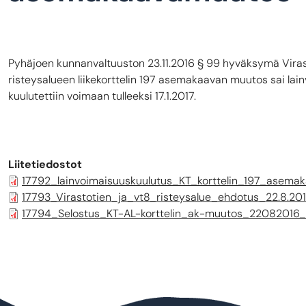
Pyhäjoen kunnanvaltuuston 23.11.2016 § 99 hyväksymä Virast
risteysalueen liikekorttelin 197 asemakaavan muutos sai lain
kuulutettiin voimaan tulleeksi 17.1.2017.
Liitetiedostot
17792_lainvoimaisuuskuulutus_KT_korttelin_197_asema
17793_Virastotien_ja_vt8_risteysalue_ehdotus_22.8.20
17794_Selostus_KT-AL-korttelin_ak-muutos_22082016_