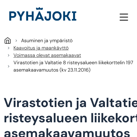
Hyppää pääsisältöön
Asuminen ja ympäristö
Kaavoitus ja maankäyttö
Voimassa olevat asemakaavat
Virastotien ja Valtatie 8 risteysalueen liikekorttelin 197
asemakaavamuutos (kv 23.11.2016)
Virastotien ja Valtati
risteysalueen liikekor
asemakaavamuutos