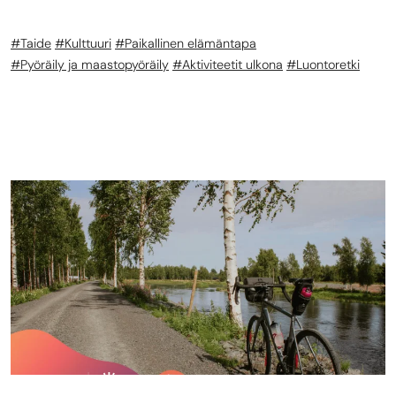
Taide
Kulttuuri
Paikallinen elämäntapa
Pyöräily ja maastopyöräily
Aktiviteetit ulkona
Luontoretki