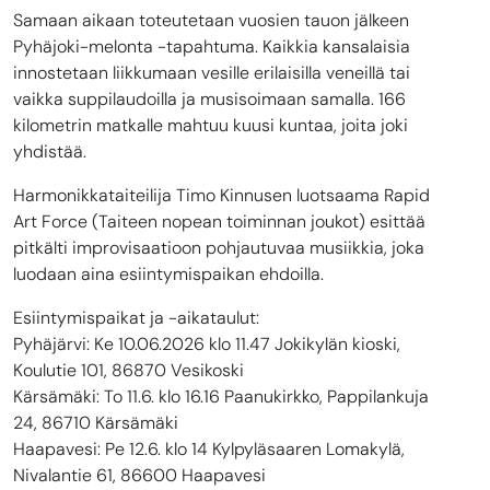
Samaan aikaan toteutetaan vuosien tauon jälkeen
Pyhäjoki-melonta -tapahtuma. Kaikkia kansalaisia
innostetaan liikkumaan vesille erilaisilla veneillä tai
vaikka suppilaudoilla ja musisoimaan samalla. 166
kilometrin matkalle mahtuu kuusi kuntaa, joita joki
yhdistää.
Harmonikkataiteilija Timo Kinnusen luotsaama Rapid
Art Force (Taiteen nopean toiminnan joukot) esittää
pitkälti improvisaatioon pohjautuvaa musiikkia, joka
luodaan aina esiintymispaikan ehdoilla.
Esiintymispaikat ja -aikataulut:
Pyhäjärvi: Ke 10.06.2026 klo 11.47 Jokikylän kioski,
Koulutie 101, 86870 Vesikoski
Kärsämäki: To 11.6. klo 16.16 Paanukirkko, Pappilankuja
24, 86710 Kärsämäki
Haapavesi: Pe 12.6. klo 14 Kylpyläsaaren Lomakylä,
Nivalantie 61, 86600 Haapavesi