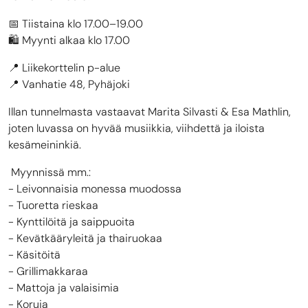
📅 Tiistaina klo 17.00–19.00
🛍️ Myynti alkaa klo 17.00
📍 Liikekorttelin p-alue
📍 Vanhatie 48, Pyhäjoki
Illan tunnelmasta vastaavat Marita Silvasti & Esa Mathlin,
joten luvassa on hyvää musiikkia, viihdettä ja iloista
kesämeininkiä.
Myynnissä mm.:
- Leivonnaisia monessa muodossa
- Tuoretta rieskaa
- Kynttilöitä ja saippuoita
- Kevätkääryleitä ja thairuokaa
- Käsitöitä
- Grillimakkaraa
- Mattoja ja valaisimia
- Koruja