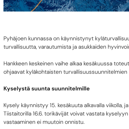
Pyhäjoen kunnassa on käynnistynyt kyläturvallisuu
turvallisuutta, varautumista ja asukkaiden hyvinvoin
Hankkeen keskeinen vaihe alkaa kesäkuussa toteutet
ohjaavat kyläkohtaisten turvallisuussuunnitelmien 
Kyselystä suunta suunnitelmille
Kysely käynnistyy 15. kesäkuuta alkavalla viikolla, 
Tiistaitorilla 16.6. torikävijät voivat vastata kyse
vastaaminen ei muutoin onnistu.