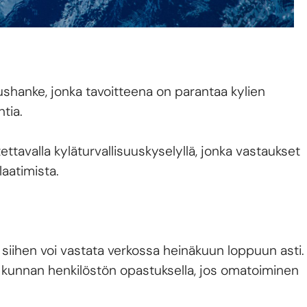
shanke, jonka tavoitteena on parantaa kylien
tia.
tavalla kyläturvallisuuskyselyllä, jonka vastaukset
laatimista.
ja siihen voi vastata verkossa heinäkuun loppuun asti.
lyyn kunnan henkilöstön opastuksella, jos omatoiminen