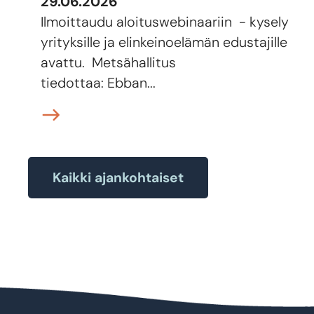
29.06.2026
Ilmoittaudu aloituswebinaariin - kysely
yrityksille ja elinkeinoelämän edustajille
avattu. Metsähallitus
tiedottaa: Ebban...
Kaikki ajankohtaiset