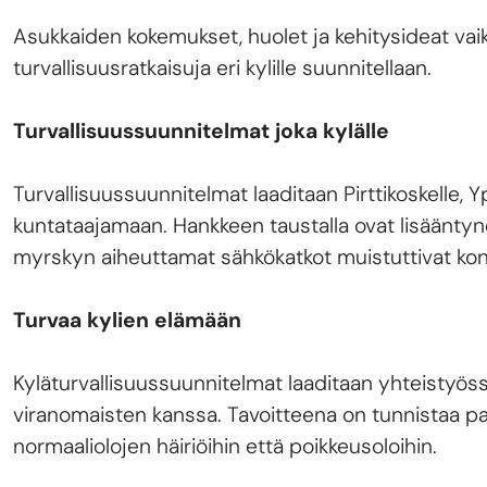
Asukkaiden kokemukset, huolet ja kehitysideat vaiku
turvallisuusratkaisuja eri kylille suunnitellaan.
Turvallisuussuunnitelmat joka kylälle
Turvallisuussuunnitelmat laaditaan Pirttikoskelle, Y
kuntataajamaan. Hankkeen taustalla ovat lisääntynee
myrskyn aiheuttamat sähkökatkot muistuttivat kon
Turvaa kylien elämään
Kyläturvallisuussuunnitelmat laaditaan yhteistyöss
viranomaisten kanssa. Tavoitteena on tunnistaa pai
normaaliolojen häiriöihin että poikkeusoloihin.