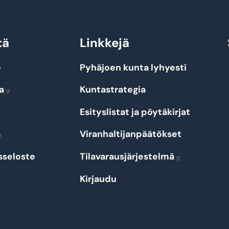
tä
Linkkejä
o
Pyhäjoen kunta lyhyesti
a
Kuntastrategia
Esityslistat ja pöytäkirjat
Viranhaltijanpäätökset
sseloste
Tilavarausjärjestelmä
Kirjaudu