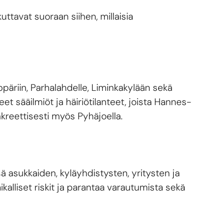
ttavat suoraan siihen, millaisia
ppäriin, Parhalahdelle, Liminkakylään sekä
t sääilmiöt ja häiriötilanteet, joista Hannes-
kreettisesti myös Pyhäjoella.
ä asukkaiden, kyläyhdistysten, yritysten ja
kalliset riskit ja parantaa varautumista sekä