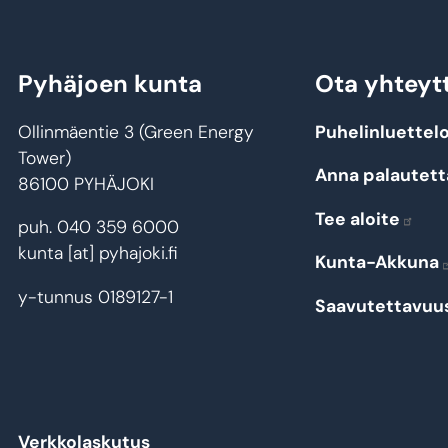
Pyhäjoen kunta
Ota yhteyt
Ollinmäentie 3 (Green Energy
Puhelinluettel
Tower)
Anna palautett
86100 PYHÄJOKI
Tee aloite
puh. 040 359 6000
kunta
[at]
pyhajoki.fi
Kunta-Akkuna
y-tunnus 0189127-1
Saavutettavuu
Verkkolaskutus