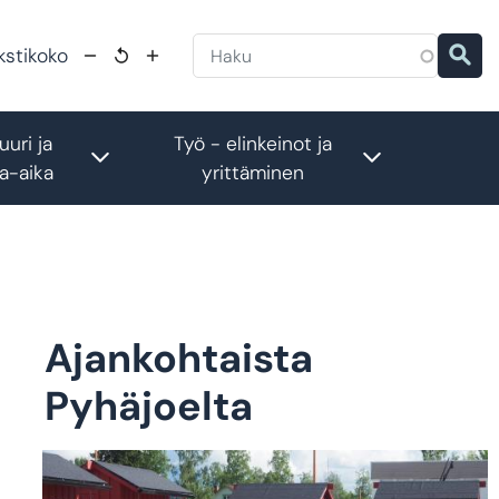
kstikoko
uuri ja
Työ - elinkeinot ja
menu
Toggle submenu
Toggle subm
a-aika
yrittäminen
Ajankohtaista
Pyhäjoelta