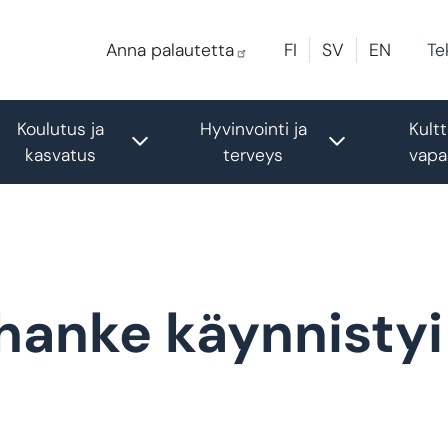
Te
Anna palautetta
FI
SV
EN
Koulutus ja
Hyvinvointi ja
Kultt
le submenu
Toggle submenu
Toggle sub
kasvatus
terveys
vapa
shanke käynnistyi