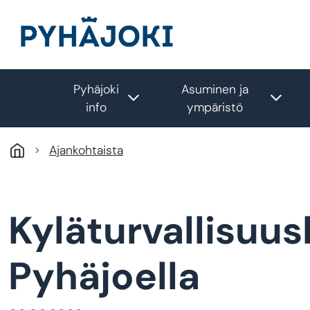
Hyppää pääsisältöön
Pyhäjoki
Asuminen ja
Toggle submenu
Togg
info
ympäristö
Ajankohtaista
Kyläturvallisuu
Pyhäjoella