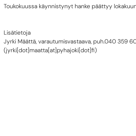
Toukokuussa käynnistynyt hanke päättyy lokakuu
Lisätietoja
Jyrki Määttä, varautumisvastaava, puh.040 359 6
(jyrki[dot]maatta[at]pyhajoki[dot]fi)