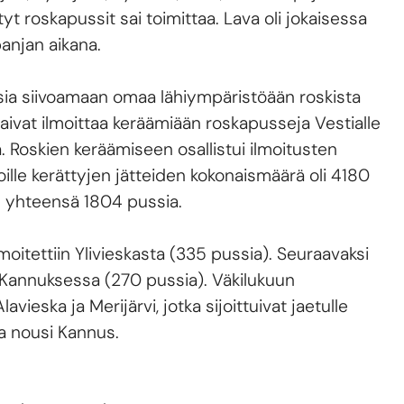
ätyt roskapussit sai toimittaa. Lava oli jokaisessa
panjan aikana.
sia siivoamaan omaa lähiympäristöään roskista
saivat ilmoittaa keräämiään roskapusseja Vestialle
 Roskien keräämiseen osallistui ilmoitusten
ille kerättyjen jätteiden kokonaismäärä oli 4180
lle yhteensä 1804 pussia.
oitettiin Ylivieskasta (335 pussia). Seuraavaksi
ja Kannuksessa (270 pussia). Väkilukuun
avieska ja Merijärvi, jotka sijoittuivat jaetulle
sa nousi Kannus.