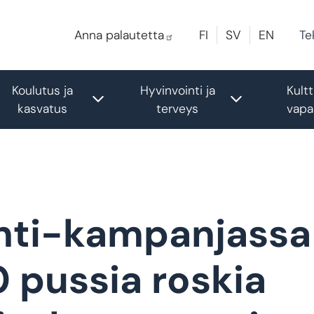
Te
Anna palautetta
FI
SV
EN
Koulutus ja
Hyvinvointi ja
Kultt
le submenu
Toggle submenu
Toggle sub
kasvatus
terveys
vapa
ahti-kampanjassa
0 pussia roskia