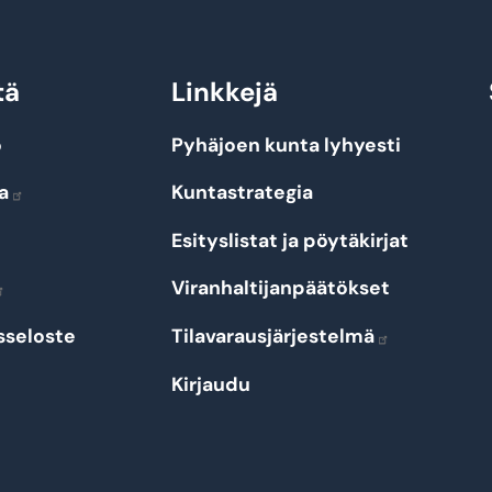
tä
Linkkejä
o
Pyhäjoen kunta lyhyesti
a
Kuntastrategia
Esityslistat ja pöytäkirjat
Viranhaltijanpäätökset
sseloste
Tilavarausjärjestelmä
Kirjaudu