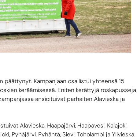
n päättynyt. Kampanjaan osallistui yhteensä 15
 roskien keräämisessä. Eniten kerättyjä roskapusseja
 kampanjassa ansioituivat parhaiten Alavieska ja
tuivat Alavieska, Haapajärvi, Haapavesi, Kalajoki,
oki, Pyhäjärvi, Pyhäntä, Sievi, Toholampi ja Ylivieska.