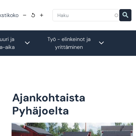
kstikoko
uuri ja
Työ - elinkeinot ja
menu
Toggle submenu
Toggle subm
a-aika
yrittäminen
Ajankohtaista
Pyhäjoelta