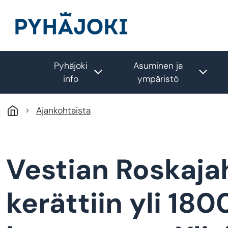
Hyppää pääsisältöön
Pyhäjoki
Asuminen ja
Toggle submenu
Togg
info
ympäristö
Ajankohtaista
Vestian Roskaj
kerättiin yli 180