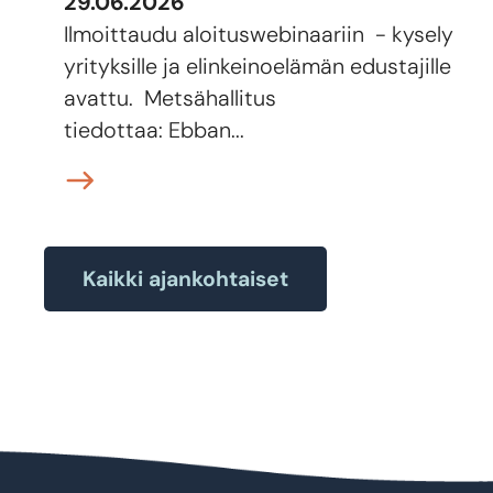
29.06.2026
Ilmoittaudu aloituswebinaariin - kysely
yrityksille ja elinkeinoelämän edustajille
avattu. Metsähallitus
tiedottaa: Ebban...
Kaikki ajankohtaiset