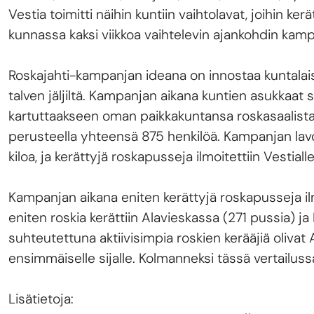
Vestia toimitti näihin kuntiin vaihtolavat, joihin ker
kunnassa kaksi viikkoa vaihtelevin ajankohdin kam
Roskajahti-kampanjan ideana on innostaa kuntalai
talven jäljiltä. Kampanjan aikana kuntien asukkaat 
kartuttaakseen oman paikkakuntansa roskasaalista.
perusteella yhteensä 875 henkilöä. Kampanjan lavo
kiloa, ja kerättyjä roskapusseja ilmoitettiin Vestia
Kampanjan aikana eniten kerättyjä roskapusseja ilm
eniten roskia kerättiin Alavieskassa (271 pussia) 
suhteutettuna aktiivisimpia roskien kerääjiä olivat Al
ensimmäiselle sijalle. Kolmanneksi tässä vertailus
Lisätietoja: