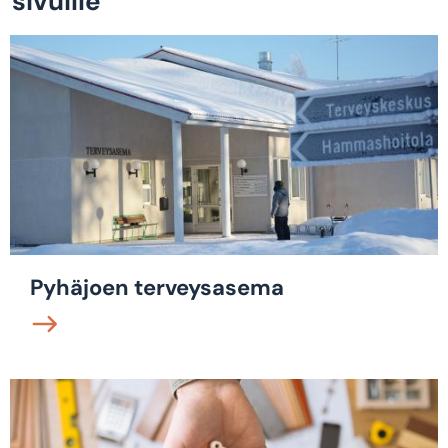
sivuille
Pyhäjoen terveysasema