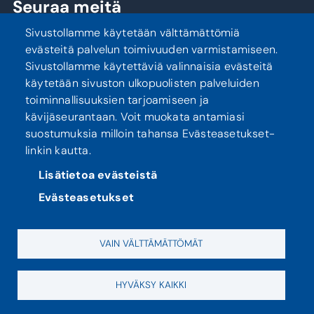
Seuraa meitä
Sivustollamme käytetään välttämättömiä
evästeitä palvelun toimivuuden varmistamiseen.
Sivustollamme käytettäviä valinnaisia evästeitä
käytetään sivuston ulkopuolisten palveluiden
toiminnallisuuksien tarjoamiseen ja
kävijäseurantaan. Voit muokata antamiasi
suostumuksia milloin tahansa Evästeasetukset-
linkin kautta.
Tietosuoja
Saavutettavuusseloste
Lisätietoa evästeistä
Evästeasetukset
VAIN VÄLTTÄMÄTTÖMÄT
HYVÄKSY KAIKKI
Evästeasetukset