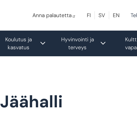
Te
Anna palautetta
FI
SV
EN
Koulutus ja
Hyvinvointi ja
Kultt
le submenu
Toggle submenu
Toggle sub
kasvatus
terveys
vapa
Jäähalli