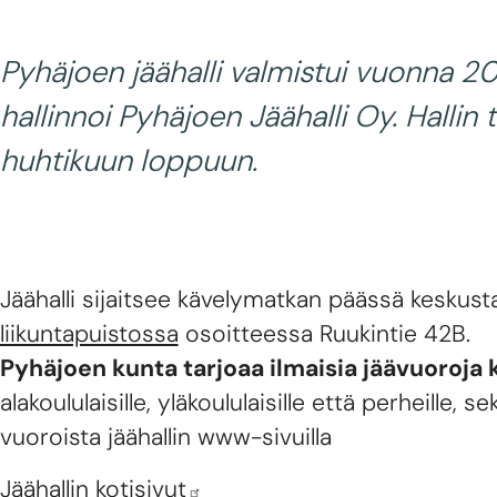
Pyhäjoen jäähalli valmistui vuonna 200
hallinnoi Pyhäjoen Jäähalli Oy. Halli
huhtikuun loppuun.
Jäähalli sijaitsee kävelymatkan päässä keskus
liikuntapuistossa
osoitteessa Ruukintie 42B.
Pyhäjoen kunta tarjoaa ilmaisia jäävuoroja k
alakoululaisille, yläkoululaisille että perheille,
vuoroista jäähallin www-sivuilla
Jäähallin kotisivut