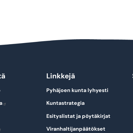
tä
Linkkejä
o
Pyhäjoen kunta lyhyesti
a
Kuntastrategia
Esityslistat ja pöytäkirjat
Viranhaltijanpäätökset