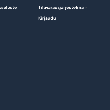
sseloste
Tilavarausjärjestelmä
Kirjaudu