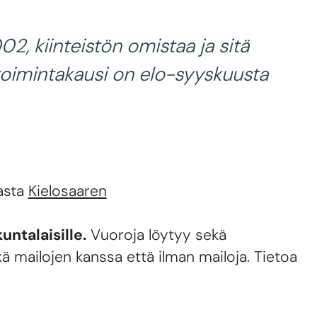
2, kiinteistön omistaa ja sitä
n toimintakausi on elo-syyskuusta
tasta
Kielosaaren
untalaisille.
Vuoroja löytyy sekä
 sekä mailojen kanssa että ilman mailoja. Tietoa