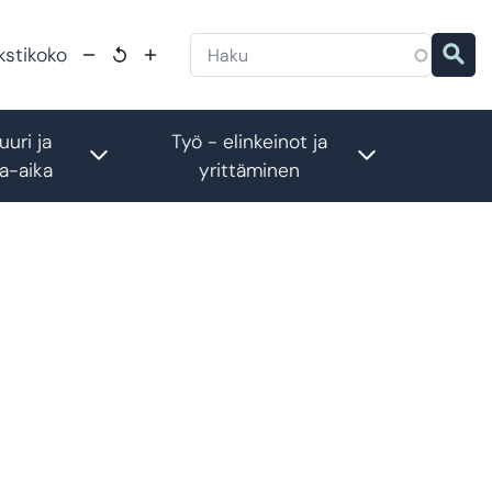
kstikoko
uuri ja
Työ - elinkeinot ja
menu
Toggle submenu
Toggle subm
a-aika
yrittäminen