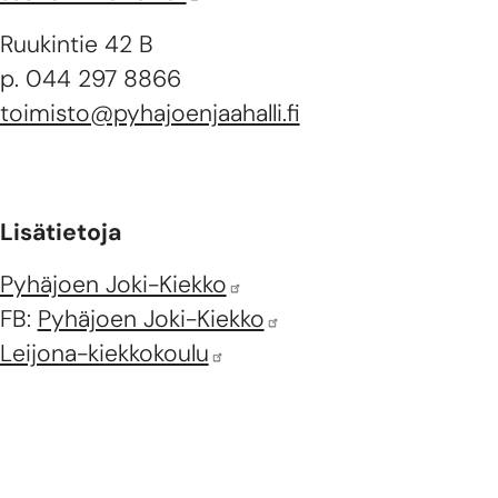
Ruukintie 42 B
p. 044 297 8866
toimisto@pyhajoenjaahalli.fi
Lisätietoja
Pyhäjoen Joki-Kiekko
FB:
Pyhäjoen Joki-Kiekko
Leijona-kiekkokoulu