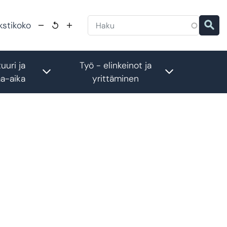
kstikoko
uuri ja
Työ - elinkeinot ja
menu
Toggle submenu
Toggle subm
a-aika
yrittäminen