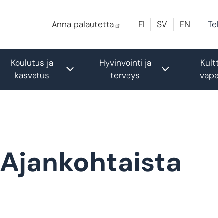
Te
Anna palautetta
FI
SV
EN
Koulutus ja
Hyvinvointi ja
Kultt
gle submenu
Toggle submenu
Toggle sub
kasvatus
terveys
vapa
Ajankohtaista