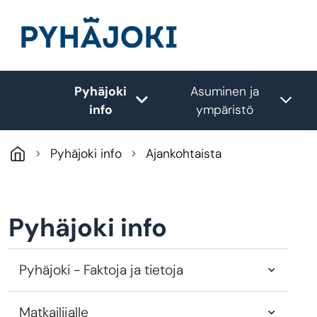
Hyppää pääsisältöön
Pyhäjoki
Asuminen ja
Toggle submenu
Tog
info
ympäristö
Pyhäjoki info
Ajankohtaista
Pyhäjoki info
Pyhäjoki - Faktoja ja tietoja
Matkailijalle