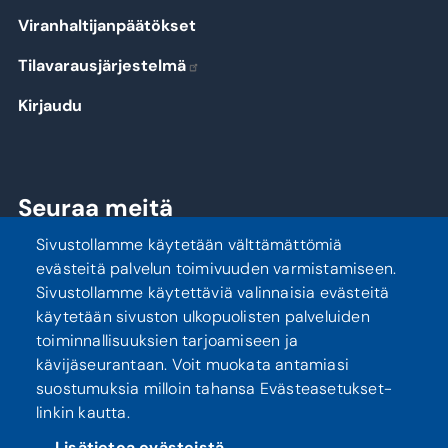
Viranhaltijanpäätökset
Tilavarausjärjestelmä
Kirjaudu
Seuraa meitä
Sivustollamme käytetään välttämättömiä
evästeitä palvelun toimivuuden varmistamiseen.
Sivustollamme käytettäviä valinnaisia evästeitä
käytetään sivuston ulkopuolisten palveluiden
toiminnallisuuksien tarjoamiseen ja
kävijäseurantaan. Voit muokata antamiasi
suostumuksia milloin tahansa Evästeasetukset-
linkin kautta.
Tietosuoja
Saavutettavuusseloste
Lisätietoa evästeistä