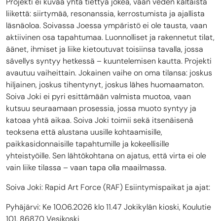
Projekti ei kuvaa yhtä tiettyä jokea, vaan veden kaltaista
liikettä: siirtymää, resonanssia, kerrostumista ja ajallista
läsnäoloa. Soivassa Joessa ympäristö ei ole tausta, vaan
aktiivinen osa tapahtumaa. Luonnolliset ja rakennetut tilat,
äänet, ihmiset ja liike kietoutuvat toisiinsa tavalla, jossa
sävellys syntyy hetkessä – kuuntelemisen kautta. Projekti
avautuu vaiheittain. Jokainen vaihe on oma tilansa: joskus
hiljainen, joskus tihentynyt, joskus lähes huomaamaton.
Soiva Joki ei pyri esittämään valmista muotoa, vaan
kutsuu seuraamaan prosessia, jossa muoto syntyy ja
katoaa yhtä aikaa. Soiva Joki toimii sekä itsenäisenä
teoksena että alustana uusille kohtaamisille,
paikkasidonnaisille tapahtumille ja kokeellisille
yhteistyöille. Sen lähtökohtana on ajatus, että virta ei ole
vain liike tilassa – vaan tapa olla maailmassa.
Soiva Joki: Rapid Art Force (RAF) Esiintymispaikat ja ajat:
Pyhäjärvi: Ke 10.06.2026 klo 11.47 Jokikylän kioski, Koulutie
101, 86870 Vesikoski