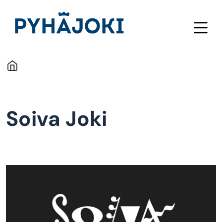
Hyppää pääsisältöön
Soiva Joki