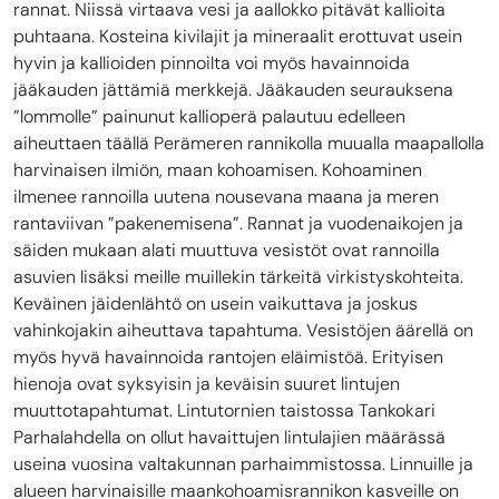
rannat. Niissä virtaava vesi ja aallokko pitävät kallioita
puhtaana. Kosteina kivilajit ja mineraalit erottuvat usein
hyvin ja kallioiden pinnoilta voi myös havainnoida
jääkauden jättämiä merkkejä. Jääkauden seurauksena
”lommolle” painunut kallioperä palautuu edelleen
aiheuttaen täällä Perämeren rannikolla muualla maapallolla
harvinaisen ilmiön, maan kohoamisen. Kohoaminen
ilmenee rannoilla uutena nousevana maana ja meren
rantaviivan ”pakenemisena”. Rannat ja vuodenaikojen ja
säiden mukaan alati muuttuva vesistöt ovat rannoilla
asuvien lisäksi meille muillekin tärkeitä virkistyskohteita.
Keväinen jäidenlähtö on usein vaikuttava ja joskus
vahinkojakin aiheuttava tapahtuma. Vesistöjen äärellä on
myös hyvä havainnoida rantojen eläimistöä. Erityisen
hienoja ovat syksyisin ja keväisin suuret lintujen
muuttotapahtumat. Lintutornien taistossa Tankokari
Parhalahdella on ollut havaittujen lintulajien määrässä
useina vuosina valtakunnan parhaimmistossa. Linnuille ja
alueen harvinaisille maankohoamisrannikon kasveille on