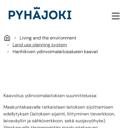
Skip to main content
Living and the environment
Land use planning system
Hanhikiven ydinvoimalaitosalueen kaavat
Kaavoitus ydinvoimalaitoksen suunnittelussa:
Maakuntakaavalla ratkaistaan laitoksen sijoittamisen
edellytykset (laitoksen sijainti, liittyminen tieverkkoon,
laivaväyliin ja sähköverkkoon, sekä suojavyöhyke).
Yleiskaavalla täsmennetään maakuntakaavan