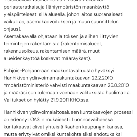
periaateratkaisuja (lähiympäristön maankäyttö
yleispiirteisesti sillä alueella, johon laitos suoranaisesti
vaikuttaa, asemakaavoituksen ja muun suunnittelun
ohjaus).
Asemakaavalla ohjataan laitoksen ja siihen liittyvien
toimintojen rakentamista (rakentamisalueet,
rakennusoikeus, rakentamisen määrä, muut
alueidenkäyttöä koskevat määräykset).
Pohjois-Pohjanmaan maakuntavaltuusto hyväksyi
Hanhikiven ydinvoimamaakuntakaavan 22.2.2010.
Ympäristöministeriö vahvisti maakuntakaavan 26.8.2010
ja määräsi sen tulemaan voimaan valituksista huolimatta.
Valitukset on hylätty 21.9.2011 KHO:ssa.
Hanhikiven ydinvoimalaitosalueen kuntakaavojen prosessi
on edennyt OAS:in mukaisesti. Luonnosvaiheessa
kuntakaavat olivat yhteisiä Raahen kaupungin kanssa,
mutta eriytyivät omiksi kuntakohtaisiksi ehdotuksiksi