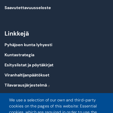
Saavutettavuusseloste
Linkkejä
Pyhäjoen kunta lyhyesti
Kuntastrategia
Esityslistat ja pöytäkirjat
Viranhaltijanpäätökset
Tilavarausjärjestelmä
Kirjaudu
We use a selection of our own and third-party
cookies on the pages of this website: Essential
cookies, which are required in order to use the