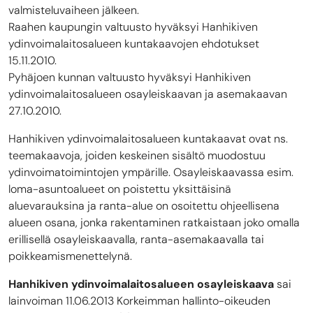
valmisteluvaiheen jälkeen.
Raahen kaupungin valtuusto hyväksyi Hanhikiven
ydinvoimalaitosalueen kuntakaavojen ehdotukset
15.11.2010.
Pyhäjoen kunnan valtuusto hyväksyi Hanhikiven
ydinvoimalaitosalueen osayleiskaavan ja asemakaavan
27.10.2010.
Hanhikiven ydinvoimalaitosalueen kuntakaavat ovat ns.
teemakaavoja, joiden keskeinen sisältö muodostuu
ydinvoimatoimintojen ympärille. Osayleiskaavassa esim.
loma-asuntoalueet on poistettu yksittäisinä
aluevarauksina ja ranta-alue on osoitettu ohjeellisena
alueen osana, jonka rakentaminen ratkaistaan joko omalla
erillisellä osayleiskaavalla, ranta-asemakaavalla tai
poikkeamismenettelynä.
Hanhikiven ydinvoimalaitosalueen osayleiskaava
sai
lainvoiman 11.06.2013 Korkeimman hallinto-oikeuden