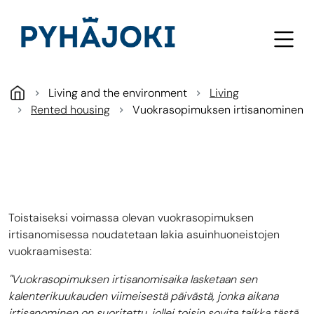
Skip to main content
Living and the environment
Living
Rented housing
Vuokrasopimuksen irtisanominen
Toistaiseksi voimassa olevan vuokrasopimuksen
irtisanomisessa noudatetaan lakia asuinhuoneistojen
vuokraamisesta:
"Vuokrasopimuksen irtisanomisaika lasketaan sen
kalenterikuukauden viimeisestä päivästä, jonka aikana
irtisanominen on suoritettu, jollei toisin sovita taikka tästä