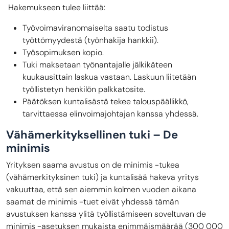
Hakemukseen tulee liittää:
Työ
voimaviranomaiselta saatu todistus
työttömyydestä (työnhakija hankkii).
Työsopimuksen kopio.
Tuki maksetaan työnantajalle jälkikäteen
kuukausittain laskua vastaan. Laskuun liitetään
työllistetyn henkilön palkkatosite.
Päätöksen kuntalisästä tekee talouspäällikkö,
tarvittaessa elinvoimajohtajan kanssa yhdessä.
Vähämerkityksellinen tuki – De
minimis
Yrityksen saama avustus on de minimis -tukea
(vähämerkityksinen tuki) ja kuntalisää hakeva yritys
vakuuttaa, että sen aiemmin kolmen vuoden aikana
saamat de minimis -tuet eivät yhdessä tämän
avustuksen kanssa ylitä työllistämiseen soveltuvan de
minimis -asetuksen mukaista enimmäismäärää (300 000