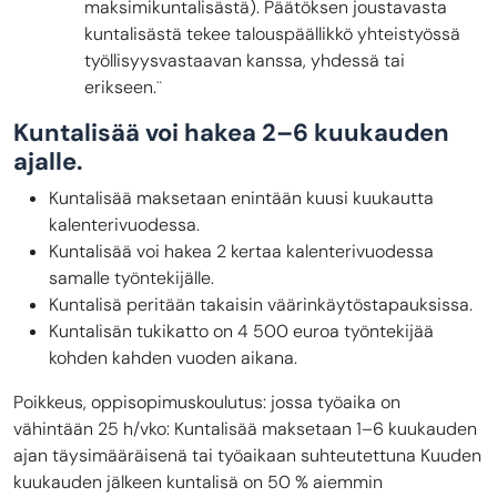
maksimikuntalisästä). Päätöksen joustavasta
kuntalisästä tekee talouspäällikkö yhteistyössä
työllisyysvastaavan kanssa, yhdessä tai
erikseen.¨
Kuntalisää voi hakea 2–6 kuukauden
ajalle.
Kuntalisää maksetaan enintään kuusi kuukautta
kalenterivuodessa.
Kuntalisää voi hakea 2 kertaa kalenterivuodessa
samalle työntekijälle.
Kuntalisä peritään takaisin väärinkäytöstapauksissa.
Kuntalisän tukikatto on 4 500 euroa työntekijää
kohden kahden vuoden aikana.
Poikkeus, oppisopimuskoulutus: jossa työaika on
vähintään 25 h/vko: Kuntalisää maksetaan 1–6 kuukauden
ajan täysimääräisenä tai työaikaan suhteutettuna Kuuden
kuukauden jälkeen kuntalisä on 50 % aiemmin