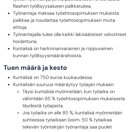
Raahen työllisyysalueen palkkatukea.
Työnantaja maksaa työehtosopimuksen mukaista
palkkaa ja noudattaa työehtosopimuksen muita
ehtoja.
Työnantajalla tulee olla kaikki lakisääteiset velvoitteet
hoidettuna.
Kuntalisä on harkinnanvarainen ja riippuvainen
kunnan työllisyysmäärärahoista.
Tuen määrä ja kesto
Kuntalisä on 750 euroa kuukaudessa.
Kuntalisän suuruus määräytyy työajan mukaan:
Täysi kuntalisä myönnetään, kun työaika on
vähintään 85 % työehtosopimuksen mukaisesta
täydestä työajasta.
Jos työaika on alle 85 %, kuntalisä myönnetään
suhteessa työaikaan (esim. 50 % työaikaa
tekevän työntekijän työnantaja saa puolet