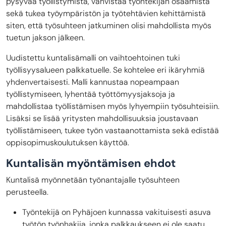
pysyvää työllistymistä, vahvistaa työntekijän osaamista
sekä tukea työympäristön ja työtehtävien kehittämistä
siten, että työsuhteen jatkuminen olisi mahdollista myös
tuetun jakson jälkeen.
Uudistettu kuntalisämalli on vaihtoehtoinen tuki
työllisyysalueen palkkatuelle. Se kohtelee eri ikäryhmiä
yhdenvertaisesti. Malli kannustaa nopeampaan
työllistymiseen, lyhentää työttömyysjaksoja ja
mahdollistaa työllistämisen myös lyhyempiin työsuhteisiin.
Lisäksi se lisää yritysten mahdollisuuksia joustavaan
työllistämiseen, tukee työn vastaanottamista sekä edistää
oppisopimuskoulutuksen käyttöä.
Kuntalisän myöntämisen ehdot
Kuntalisä myönnetään työnantajalle työsuhteen
perusteella.
Työntekijä on Pyhäjoen kunnassa vakituisesti asuva
työtön työnhakija, jonka palkkaukseen ei ole saatu