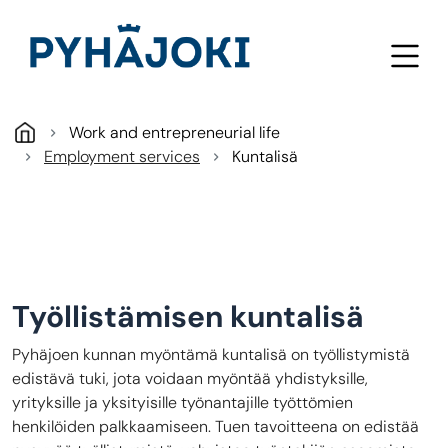
Skip to main content
Work and entrepreneurial life
Employment services
Kuntalisä
Työllistämisen kuntalisä
Pyhäjoen kunnan myöntämä kuntalisä on työllistymistä
edistävä tuki, jota voidaan myöntää yhdistyksille,
yrityksille ja yksityisille työnantajille työttömien
henkilöiden palkkaamiseen. Tuen tavoitteena on edistää