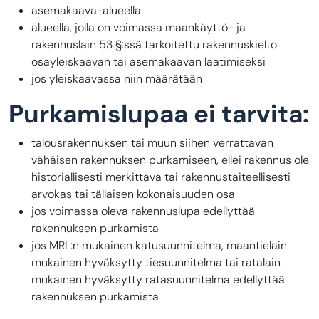
asemakaava-alueella
alueella, jolla on voimassa maankäyttö- ja
rakennuslain 53 §:ssä tarkoitettu rakennuskielto
osayleiskaavan tai asemakaavan laatimiseksi
jos yleiskaavassa niin määrätään
Purkamislupaa ei tarvita:
talousrakennuksen tai muun siihen verrattavan
vähäisen rakennuksen purkamiseen, ellei rakennus ole
historiallisesti merkittävä tai rakennustaiteellisesti
arvokas tai tällaisen kokonaisuuden osa
jos voimassa oleva rakennuslupa edellyttää
rakennuksen purkamista
jos MRL:n mukainen katusuunnitelma, maantielain
mukainen hyväksytty tiesuunnitelma tai ratalain
mukainen hyväksytty ratasuunnitelma edellyttää
rakennuksen purkamista