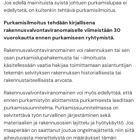
Jos edellä mainituista syistä johtuen purkamislupaa ei
edellytetä, on kuitenkin tehtävä purkamisilmoitus.
Purkamisilmoitus tehdään kirjallisena
rakennusvalvontaviranomaiselle viimeistään 30
vuorokautta ennen purkamiseen ryhtymistä.
Rakennusvalvontaviranomainen voi rakennuksen tai sen
osan purkamis­lupahakemusta tai –ilmoitusta
käsitellessään vaatia hakijaa toimittamaan asiantuntijan
tekemän selvityksen rakennuksen historiallisesta tai
rakennustaiteelli­sesta arvosta.
Rakennusvalvontaviranomainen voi myös edellyttää, että
ennen purka­mistyön aloittamista purkamisesta laaditaan
purkamissuunnitelma. Purkamissuunnitelmassa on
selvitettävä työn turvallinen järjestäminen sekä
materiaalien ja rakennusosien lajittelu ja hyötykäyttö. Jos
maaperään on saattanut joutua ongelmajätteitä, niin siitä
aiheutuvasta menettelystä on määräykset tämän