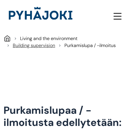
Skip to main content
Living and the environment
Building supervision
Purkamislupa / -ilmoitus
Purkamislupaa / -
ilmoitusta edellytetään: