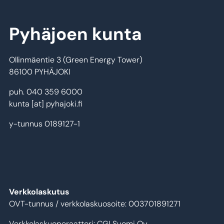
Pyhäjoen kunta
Ollinmäentie 3 (Green Energy Tower)
86100 PYHÄJOKI
puh. 040 359 6000
kunta
[at]
pyhajoki.fi
y-tunnus 0189127-1
Verkkolaskutus
OVT-tunnus / verkkolaskuosoite: 003701891271
Verkkolaskuoperaattori: CGI Suomi Oy