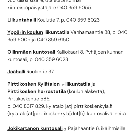
vuorollasi sisälle, ota soita kunnan
kiinteistöpäivystäjälle 040 359 6055.
Liikuntahalli
Koulutie 7, p. 040 359 6023
Yppärin koulun
liikuntatila
Vanhamaantie 38, p. 040
359 6005 ja 040 359 6150
Ollinmäen kuntosali
Kalliokaari 8, Pyhäjoen kunnan
kuntosali, p. 040 359 6023
Jäähalli
Ruukintie 37
Pirttikosken Kylätalon
liikuntatila
ja
Pirttikosken harrastetila
(koulun alakerta),
Pirttikoskentie 585,
p. 040 8317 829,
kylatalo
[at]
pirttikoskenkyla.fi
(kylatalo[at]pirttikoskenkyla[dot]fi)
kuntosalivälineitä
Jokikartanon
kuntosali
Pajahaantie 6, ikäihmisille