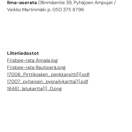
Ilma-aserata
Ollinmäentie 39, Pyhäjoen Ampujat /
Veikko Martinmäki p. 050 375 8796
Liitetiedostot
Frisbee-rata Annala.jpg
Frisbee-rata Rautiperä.png
17006_Pirttikosken_penkkareitti[1].pdf
17007_pyhajoen_pyorailykartta[1].pdf
18461_latukartta[1]_0.png