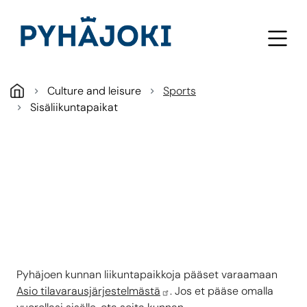
Skip to main content
Culture and leisure
Sports
Sisäliikuntapaikat
Pyhäjoen kunnan liikuntapaikkoja pääset varaamaan
Asio tilavarausjärjestelmästä
. Jos et pääse omalla