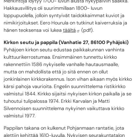
Merkintöjä löytyy 1700- luvun alusta nykypäiviin saakka.
Hakkausvillitys oli suurimmillaan 1800- luvun
loppupuolella, jolloin syntyivät taidokkaimmat kuviot ja
nimikirjoitukset. Eero Hourula on tutkinut kaiverruksia ja
hänen teoksensa voi lukea
täältä
(pdf).
Kirkon seutu ja pappila (Vanhatie 27, 86100 Pyhäjoki)
Pyhäjoen kirkon seutu edustaa paikkakunnan vanhinta
kulttuurikerrostumaa. Ensimmäinen tunnettu kirkko
rakennettiin 1586 nykyiselle vanhalle hautausmaalle,
mutta on mahdollista että jo sitä ennen on ollut
jonkinlainen kirkkorakennus. Ison vihan aikaan myös kirkko
kärsi pahoja vaurioita. Engelin suunnittelema ristikirkko
valmistui 1844. Kirkko sijaitsi nykyisen kirkon paikalla ja se
tuhoutui tulipalossa 1974. Erkki Karvalan ja Matti
Silvennoisen suunnittelema nykyinen vaikuttava kirkko
valmistui 1977.
Pappilan takana on kulkenut Pohjanmaan rantatie, jota
alettiin kehittää 1610-luvulla. Nykyisen seurakuntatalon