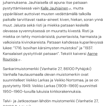
juhannuksena. Jauhiaisella oli apuna itse patsaan
pystyttämisessä vain
Kalle Jauhiainen
, mutta
yppäriläiset auttoivat muuten vedättämällä talkoilla
paikalle tarvittavat raaka-aineet: kiven, hiekan, soran ynnä
muut. Jalusta sekä risti ja miekka patsaan keskellä
olevassa syvennyksessä on muurattu kivestä. Risti ja
miekka on tehty monivärisistä, punertavista, harmaista ja
valkoisista kivinokareista. Patsaan kahdessa kuparilevyssä
lukee: ”1716. Isovihan kärsimysten muistoksi” ja ”1937.
Kansalaiset pystyttivät patsaan”. Tekstit kaiversi
Aarne
Rounioja
.
Sankarimuistomerkki (Vanhatie 27, 86100 Pyhäjoki)
Vanhalla hautausmaalla olevan muistomerkin ovat
suunnitelleet Veikko Larkas ja Veikko Nortomaa, ja se on
pystytetty 1949. Veikko Larkas (1909–1969) suunnitteli
1950–1960-luvuilla lukuisia kirkkorakennuksia.
Talvi- ja Jatkosotaan lähdön muistomerkki (Vanhatie 27,