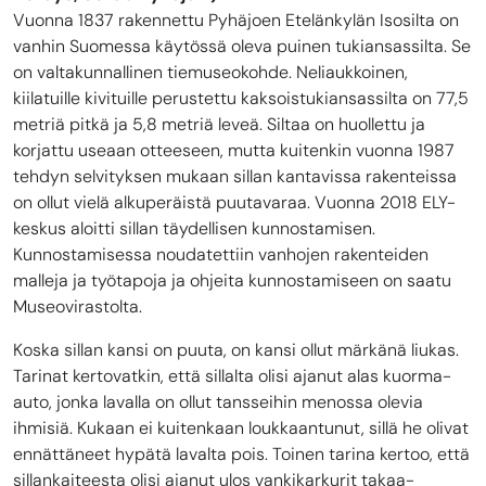
Vuonna 1837 rakennettu Pyhäjoen Etelänkylän Isosilta on
vanhin Suomessa käytössä oleva puinen tukiansassilta. Se
on valtakunnallinen tiemuseokohde. Neliaukkoinen,
kiilatuille kivituille perustettu kaksoistukiansassilta on 77,5
metriä pitkä ja 5,8 metriä leveä. Siltaa on huollettu ja
korjattu useaan otteeseen, mutta kuitenkin vuonna 1987
tehdyn selvityksen mukaan sillan kantavissa rakenteissa
on ollut vielä alkuperäistä puutavaraa. Vuonna 2018 ELY-
keskus aloitti sillan täydellisen kunnostamisen.
Kunnostamisessa noudatettiin vanhojen rakenteiden
malleja ja työtapoja ja ohjeita kunnostamiseen on saatu
Museovirastolta.
Koska sillan kansi on puuta, on kansi ollut märkänä liukas.
Tarinat kertovatkin, että sillalta olisi ajanut alas kuorma-
auto, jonka lavalla on ollut tansseihin menossa olevia
ihmisiä. Kukaan ei kuitenkaan loukkaantunut, sillä he olivat
ennättäneet hypätä lavalta pois. Toinen tarina kertoo, että
sillankaiteesta olisi ajanut ulos vankikarkurit takaa-