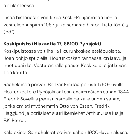
ajotilanteessa.
Lisää historiasta voit lukea Keski-Pohjanmaan tie- ja
vesirakennuspiirin 1987 julkaisemasta historiikista
tästä
(pdf).
Koskipuisto (Niskantie 17, 86100 Pyhäjoki)
Koskipuistossa voit ihailla Hourunkoskea eteläpuolelta.
Joen pohjoispuolella, Hourunkosken rannassa, on laavu ja
nuotiopaikka. Vastarannalle pääset Koskikujalta jatkuvan
tien kautta.
Raahelainen porvari Baltzar Freitag perusti 1760-luvulla
Hourunkoskelle Pyhäjokilaakson ensimmäisen sahan. 1844
Fredrik Sovelius perusti samalle paikalle uuden sahan,
jonka omisti myöhemmin Otto von Essen, Fredrik
Hägglund ja porilaiset suurliikemiehet Arthur Juselius ja
F.K. Petrell.
Kalajokiset Santaholmat ostivat sahan 1900-luvun alussa.