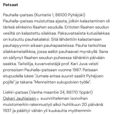
Patsaat
Pauhalla-patsas (Kuntatie 1, 86100 Pyhäjoki)
Pauhalla-patsas muistuttaa ajasta, jolloin kalastaminen oli
tärkeä elinkeino Raahen seudulla. Eritoten Raahen seudun
vesiltä on kalastettu silakkaa. Paksuvatsaista kutusilakkaa
on kutsuttu pauhakalaksi. Sitä lähdettiin kalastamaan
pauhapyynnin aikaan pauhapaateissa. Pauha tarkoittaa
silakkamatalikkoa, jossa aallot pauhaavat myrskyllä. Sana
on säilynyt Raahen seudun puheessa tähänkin päivään
saakka. Taiteilija, kuvanveistäjä prof. Kari Juva veisti
pronssisen Pauhalla-patsaan vuonna 1987. Patsaan
etupuolella lukee "Jumala antaa suuret saaliit Pyhäjoen
pojille" ja takana "Menneitten sukupolvien työlle".
Liekki-patsas (Vanha maantie 24, 86170 Yppäri)
Oskari Jauhiaisen
suunnitteleman isonvihan
muistomerkin rakennustyö alkoi huhtikuun 20. päivänä
1937 ja päättyi vähän yli kuukautta myöhemmin