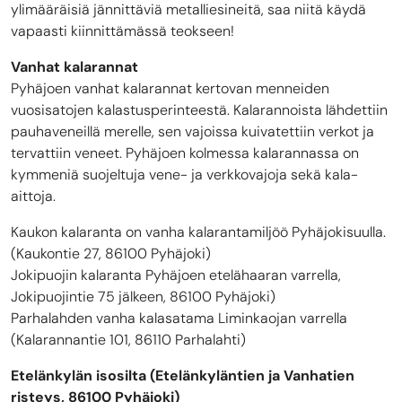
ylimääräisiä jännittäviä metalliesineitä, saa niitä käydä
vapaasti kiinnittämässä teokseen!
Vanhat kalarannat
Pyhäjoen vanhat kalarannat kertovan menneiden
vuosisatojen kalastusperinteestä. Kalarannoista lähdettiin
pauhaveneillä merelle, sen vajoissa kuivatettiin verkot ja
tervattiin veneet. Pyhäjoen kolmessa kalarannassa on
kymmeniä suojeltuja vene- ja verkkovajoja sekä kala-
aittoja.
Kaukon kalaranta on vanha kalarantamiljöö Pyhäjokisuulla.
(Kaukontie 27, 86100 Pyhäjoki)
Jokipuojin kalaranta Pyhäjoen etelähaaran varrella,
Jokipuojintie 75 jälkeen, 86100 Pyhäjoki)
Parhalahden vanha kalasatama Liminkaojan varrella
(Kalarannantie 101, 86110 Parhalahti)
Etelänkylän isosilta (Etelänkyläntien ja Vanhatien
risteys, 86100 Pyhäjoki)