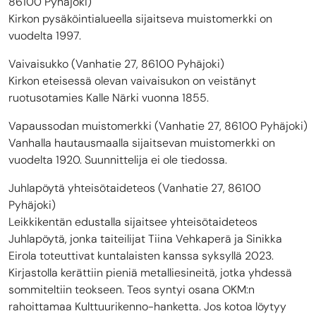
86100 Pyhäjoki)
Kirkon pysäköintialueella sijaitseva muistomerkki on
vuodelta 1997.
Vaivaisukko (Vanhatie 27, 86100 Pyhäjoki)
Kirkon eteisessä olevan vaivaisukon on veistänyt
ruotusotamies Kalle Närki vuonna 1855.
Vapaussodan muistomerkki (Vanhatie 27, 86100 Pyhäjoki)
Vanhalla hautausmaalla sijaitsevan muistomerkki on
vuodelta 1920. Suunnittelija ei ole tiedossa.
Juhlapöytä yhteisötaideteos (Vanhatie 27, 86100
Pyhäjoki)
Leikkikentän edustalla sijaitsee yhteisötaideteos
Juhlapöytä, jonka taiteilijat Tiina Vehkaperä ja Sinikka
Eirola toteuttivat kuntalaisten kanssa syksyllä 2023.
Kirjastolla kerättiin pieniä metalliesineitä, jotka yhdessä
sommiteltiin teokseen. Teos syntyi osana OKM:n
rahoittamaa Kulttuurikenno-hanketta. Jos kotoa löytyy