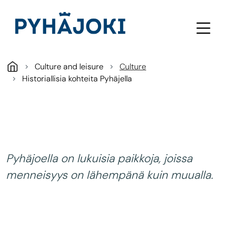
Skip to main content
Culture and leisure
Culture
Historiallisia kohteita Pyhäjella
Pyhäjoella on lukuisia paikkoja, joissa
menneisyys on lähempänä kuin muualla.