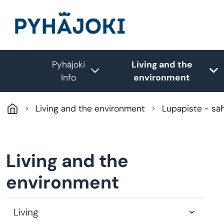
Skip to main content
Pyhäjoki
Living and the
Toggle submenu
T
Info
environment
Living and the environment
Lupapiste - säh
Living and the
environment
Living