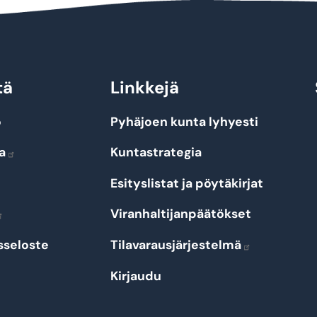
tä
Linkkejä
o
Pyhäjoen kunta lyhyesti
a
Kuntastrategia
Esityslistat ja pöytäkirjat
Viranhaltijanpäätökset
sseloste
Tilavarausjärjestelmä
Kirjaudu