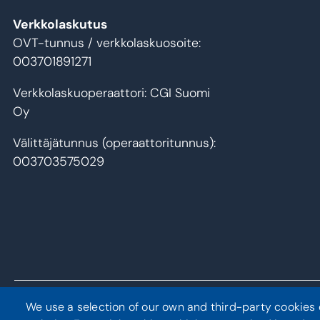
Verkkolaskutus
OVT-tunnus / verkkolaskuosoite:
003701891271
Verkkolaskuoperaattori: CGI Suomi
Oy
Välittäjätunnus (operaattoritunnus):
003703575029
We use a selection of our own and third-party cookies 
Tietosuoja
Saavutettavuusseloste