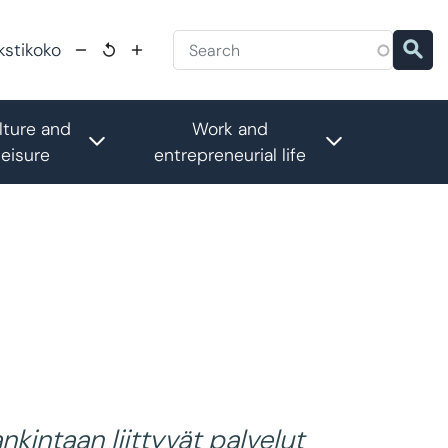
kstikoko
lture and
Work and
submenu
Toggle submenu
Toggle subm
leisure
entrepreneurial life
nkintaan liittyvät palvelut