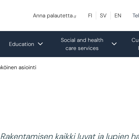
Te
Anna palautetta
FI
SV
EN
Social and health
Cu
oggle submenu
Toggle submenu
Toggle 
Education
care services
köinen asiointi
Rakentamisen kaikki luvat ja lupien ha